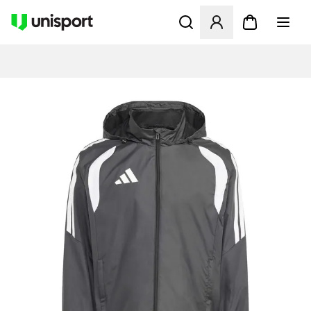
Åbner en Modal til at logge 