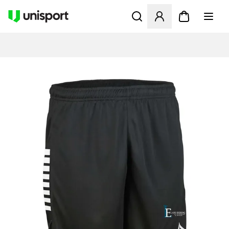
Åbner en Modal til at logge 