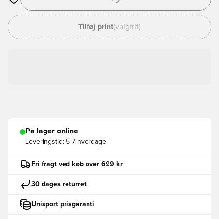
Åbner en Modal til at logge ind eller tilmelde dig som medlem
Tilføj print
(valgfrit)
På lager online
Leveringstid:
5-7 hverdage
Fri fragt ved køb over 699 kr
30 dages returret
Unisport prisgaranti