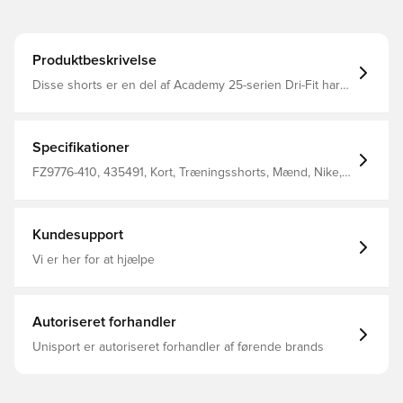
Produktbeskrivelse
Disse shorts er en del af Academy 25-serien Dri-Fit har
et åndbart, hurtigtørrende letvægtsmateriale, der leder
fugt væk fra kroppen, så du altid holdes tør og behagelig
Fremstillet af 100% polyester
Specifikationer
FZ9776-410, 435491, Kort, Træningsshorts, Mænd, Nike,
Nike Academy, Voksne, Blå, 100% Polyester
Kundesupport
Vi er her for at hjælpe
Autoriseret forhandler
Unisport er autoriseret forhandler af førende brands