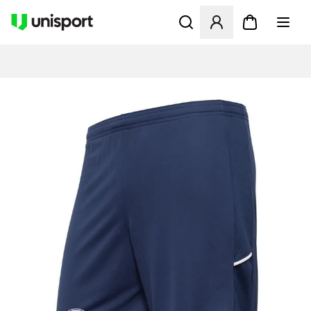
Åbner en Modal til at logge 