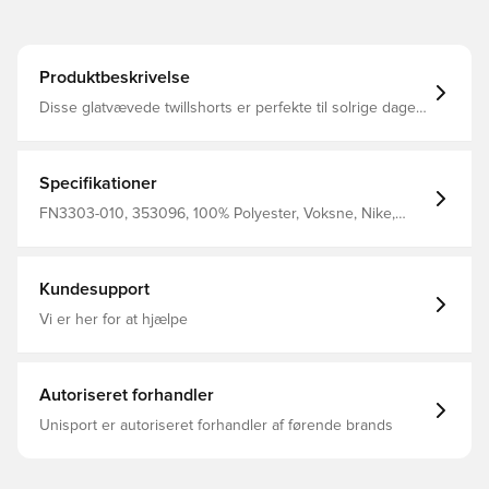
Produktbeskrivelse
Disse glatvævede twillshorts er perfekte til solrige dage
og er et must til eventyr i varmt vejr. Den elastiske linning
og det ydre snoretræk giver dig mulighed for at tilpasse
pasformen til de højtflyvende hop ned i poolen eller
discgolf i parken.
Specifikationer
FN3303-010, 353096, 100% Polyester, Voksne, Nike,
Mænd, Træningsshorts, Kort, Sort
Kundesupport
Vi er her for at hjælpe
Autoriseret forhandler
Unisport er autoriseret forhandler af førende brands