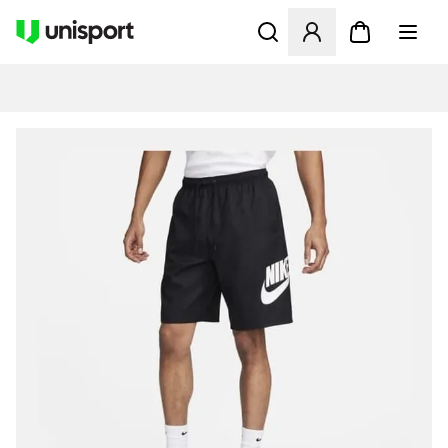
Åbner en Modal til at logge 