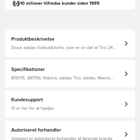
10 milioner tilfredse kunder siden 1995
Produktbeskrivelse
Disse adidas fodboldshorts, som er en del af Tiro 24
serien, vil holde dig flyvende rundt på træningsbanen De
er lavet af glat, let stof og kommer med
fugtabsorberende AEROREADY, så du forbliver tør, selv
når du er i fuld fart Normal pasform Fremstillet i 100%
Specifikationer
genanvendt polyester.
IR9376, 381756, Voksne, adidas Tiro, adidas, Mænd,
Træningsshorts, Kort, Sort
Kundesupport
Vi er her for at hjælpe
Autoriseret forhandler
Unisport er autoriseret forhandler af førende brands