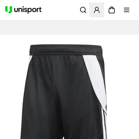
Åbner en Modal til at logge 