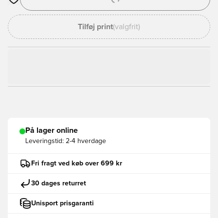
Åbner en Modal til at logge ind eller tilmelde dig som medlem
Tilføj print
(valgfrit)
På lager online
Leveringstid:
2-4 hverdage
Fri fragt ved køb over 699 kr
30 dages returret
Unisport prisgaranti