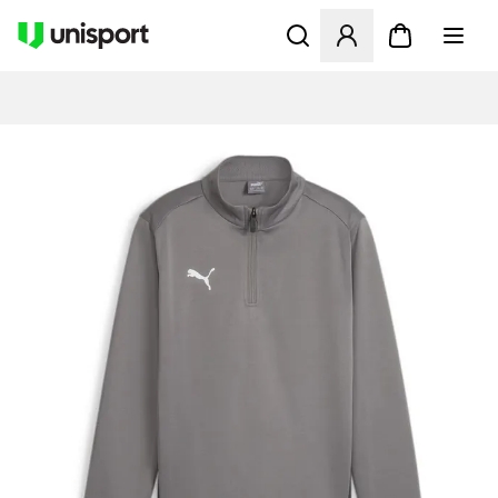
Åbner en Modal til at logge 