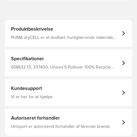
Produktbeskrivelse
PUMA dryCELL er et åndbart, hurtigtørrende materiale,
der leder fugt væk fra kroppen, så du altid holdes tør og
komfortabel Træningstrøjen har 1/4 lynlås og kan lynes
helt op til halsen Regular fit Fremstillet i 100% polyester.
Specifikationer
658632 13, 337400, Unisex'S Pullover 100% Recycle
Polyester (Knitted), PUMA, Mænd, Kvinder, Lange ærmer,
Træningstrøjer, Børn, Grå
Kundesupport
Vi er her for at hjælpe
Autoriseret forhandler
Unisport er autoriseret forhandler af førende brands