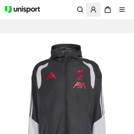
Åbner en Modal til at logge 