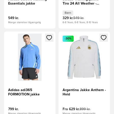
Essentials jakke
Tiro 24 All Weather -
Mørkeblå Børn
Børn
549 kr.
329 kr.
549 kr.
Mange størrelser tilgængelig
6-8 Years, 6-8 Years, 8-10 Years
Åbner en Modal til at logge ind eller tilmelde dig som medle
Åbner en Modal til at logge i
-30%
Adidas adi365
Argentina Jakke Anthem -
FORMOTION jakke
Hvid
799 kr.
Fra
629 kr.
899 kr.
Mange størrelser tilgængelig
Mange størrelser tilgængelig