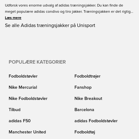
Udforsk vores enorme udvalg af adidas træningsjakker. Du kan finde de
meget populære adidas condivo og tiro jakker. Træningsjakken er det rigtige
valg, hvis du vil have en jakke, der beskytter mod vinden eller når du løber.
Læs mere
Adidas træningsjakker fås i alle størrelser til børn og voksne.
Se alle Adidas træningsjakker på Unisport
POPULÆRE KATEGORIER
Fodboldstøvler
Fodboldtrøjer
Nike Mercurial
Fanshop
Nike Fodboldstøvler
Nike Breakout
Tilbud
Barcelona
adidas F50
adidas Fodboldstøvler
Manchester United
Fodboldtøj