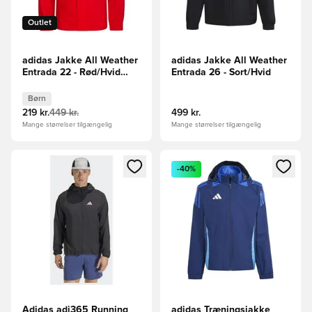
Outlet
adidas Jakke All Weather
adidas Jakke All Weather
Entrada 22 - Rød/Hvid
Entrada 26 - Sort/Hvid
Børn
Børn
219 kr.
449 kr.
499 kr.
Mange størrelser tilgængelig
Mange størrelser tilgængelig
Åbner en Modal til at logge ind eller tilmelde dig som medle
Åbner en Modal til at logge i
-40%
Adidas adi365 Running
adidas Træningsjakke