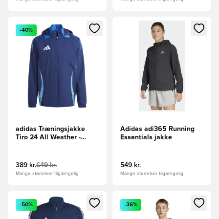
Åbner en Modal til at logge ind eller tilmelde dig som medle
Åbner en Modal til at logge i
-40%
adidas Træningsjakke
Adidas adi365 Running
Tiro 24 All Weather -
Essentials jakke
Mørkeblå
389 kr.
649 kr.
549 kr.
Mange størrelser tilgængelig
Mange størrelser tilgængelig
Åbner en Modal til at logge ind eller tilmelde dig som medle
Åbner en Modal til at logge i
-50%
-36%