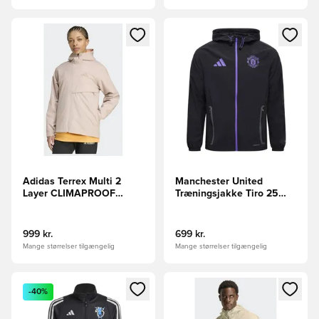
Åbner en Modal til at logge ind eller tilmelde dig som medle
Åbner en Modal til at logge i
Adidas Terrex Multi 2
Manchester United
Layer CLIMAPROOF
Træningsjakke Tiro 25
regnjakke
Competition Vis Tech
Travel - Sort/Lilla
999 kr.
699 kr.
Mange størrelser tilgængelig
Mange størrelser tilgængelig
Åbner en Modal til at logge ind eller tilmelde dig som medle
Åbner en Modal til at logge i
-40%