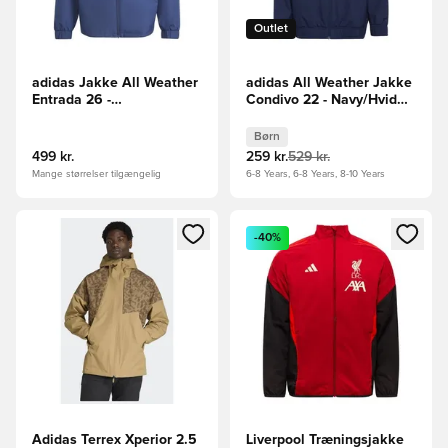
Outlet
adidas Jakke All Weather
adidas All Weather Jakke
Entrada 26 -
Condivo 22 - Navy/Hvid
Mørkeblå/Hvid
Børn
Børn
499 kr.
259 kr.
529 kr.
Mange størrelser tilgængelig
6-8 Years, 6-8 Years, 8-10 Years
Åbner en Modal til at logge ind eller tilmelde dig som medle
Åbner en Modal til at logge i
-40%
Adidas Terrex Xperior 2.5
Liverpool Træningsjakke