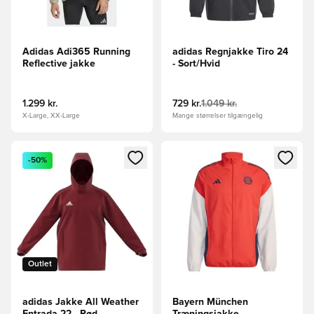
Adidas Adi365 Running
adidas Regnjakke Tiro 24
Reflective jakke
- Sort/Hvid
1.299 kr.
729 kr.
1.049 kr.
X-Large, XX-Large
Mange størrelser tilgængelig
Åbner en Modal til at logge ind eller tilmelde dig som medle
Åbner en Modal til at logge i
-50%
Outlet
adidas Jakke All Weather
Bayern München