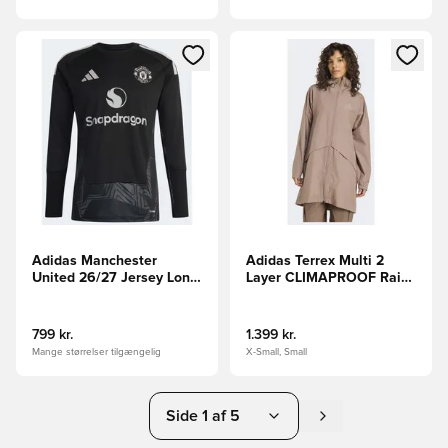
Åbner en Modal til at logge ind eller tilmelde dig som medle
Åbner en Modal til at logge i
Adidas Manchester
Adidas Terrex Multi 2
United 26/27 Jersey Long
Layer CLIMAPROOF Rain
Sleeve målmandstrøje
Parka jakke
799 kr.
1.399 kr.
Mange størrelser tilgængelig
X-Small, Small
Side 1 af 5