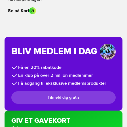
Se på Kort
BLIV MEDLEM I DAG
Få en 20% rabatkode
En klub på over 2 million medlemmer
Få adgang til eksklusive medlemsprodukter
Tilmeld dig gratis
GIV ET GAVEKORT