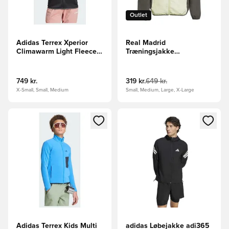
Outlet
Adidas Terrex Xperior
Real Madrid
Climawarm Light Fleece
Træningsjakke
jakke
Presentation Tiro 25 -
Grøn
749 kr.
319 kr.
649 kr.
X-Small, Small, Medium
Small, Medium, Large, X-Large
Åbner en Modal til at logge ind eller tilmelde dig som medle
Åbner en Modal til at logge i
Adidas Terrex Kids Multi
adidas Løbejakke adi365