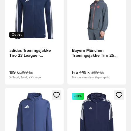
Outlet
adidas Træningsjakke
Bayern München
Tiro 23 League -
Træningsjakke Tiro 25
Mørkeblå/Hvid
Competition Vis Tech
Travel - Grå/Orange
199 kr.
399 kr.
Fra
449 kr.
699 kr.
X-Small, Small, XX-Large
Mange størrelser tilgængelig
Åbner en Modal til at logge ind eller tilmelde dig som medle
Åbner en Modal til at logge i
-51%