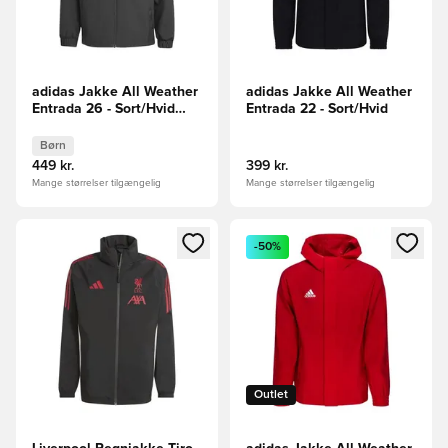
adidas Jakke All Weather
adidas Jakke All Weather
Entrada 26 - Sort/Hvid
Entrada 22 - Sort/Hvid
Børn
Børn
449 kr.
399 kr.
Mange størrelser tilgængelig
Mange størrelser tilgængelig
Åbner en Modal til at logge ind eller tilmelde dig som medle
Åbner en Modal til at logge i
-50%
Outlet