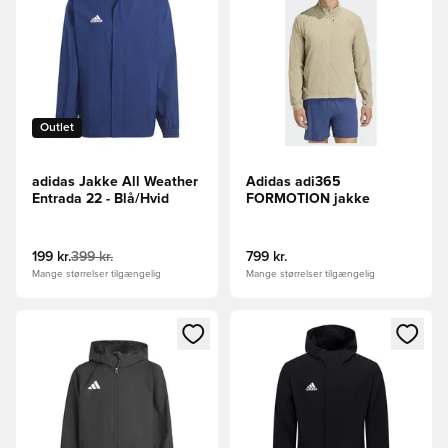
Outlet
adidas Jakke All Weather
Adidas adi365
Entrada 22 - Blå/Hvid
FORMOTION jakke
199 kr.
399 kr.
799 kr.
Mange størrelser tilgængelig
Mange størrelser tilgængelig
Åbner en Modal til at logge ind eller tilmelde dig som medle
Åbner en Modal til at logge i