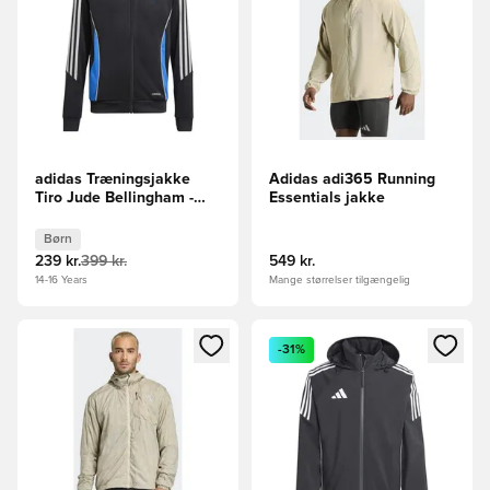
adidas Træningsjakke
Adidas adi365 Running
Tiro Jude Bellingham -
Essentials jakke
Sort Børn
Børn
239 kr.
399 kr.
549 kr.
14-16 Years
Mange størrelser tilgængelig
Åbner en Modal til at logge ind eller tilmelde dig som medle
Åbner en Modal til at logge i
-31%