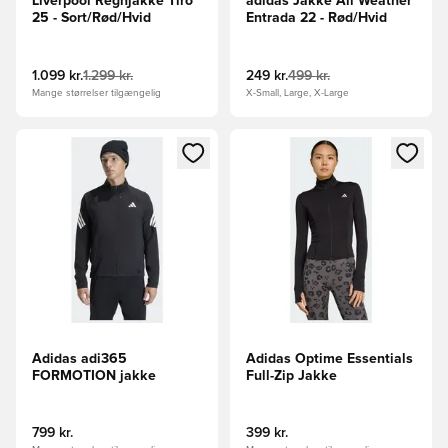
Liverpool Regnjakke Tiro
adidas Jakke All Weather
25 - Sort/Rød/Hvid
Entrada 22 - Rød/Hvid
1.099 kr.
1.299 kr.
249 kr.
499 kr.
Mange størrelser tilgængelig
X-Small, Large, X-Large
Åbner en Modal til at logge ind eller tilmelde dig som medle
Åbner en Modal til at logge i
Adidas adi365
Adidas Optime Essentials
FORMOTION jakke
Full-Zip Jakke
799 kr.
399 kr.