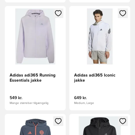
Åbner en Modal til at logge ind eller tilmelde dig som medle
Åbner en Modal til at logge i
Adidas adi365 Running
Adidas adi365 Iconic
Essentials jakke
jakke
549 kr.
649 kr.
Mange størrelser tilgængelig
Medium, Large
Åbner en Modal til at logge ind eller tilmelde dig som medle
Åbner en Modal til at logge i