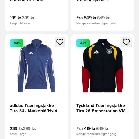
Entrada 22 - Rød
Træningsjakke
Presentation Tiro 25 - Rød
199 kr.
399 kr.
Fra
549 kr.
649 kr.
Large, X-Large
Mange størrelser tilgængelig
Åbner en Modal til at logge ind eller tilmelde dig som medle
Åbner en Modal til at logge i
-40%
-35%
adidas Træningsjakke
Tyskland Træningsjakke
Tiro 24 - Mørkeblå/Hvid
Tiro 26 Presentation VM
2026 - Sort
239 kr.
399 kr.
Fra
419 kr.
649 kr.
Small, Large
Mange størrelser tilgængelig