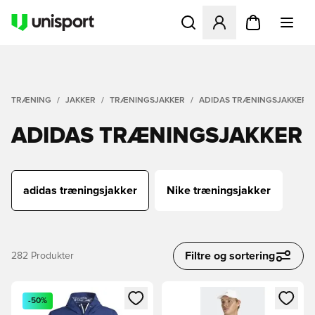
Åbner en Modal til at logge 
TRÆNING
JAKKER
TRÆNINGSJAKKER
ADIDAS TRÆNINGSJAKKER
ADIDAS TRÆNINGSJAKKER
adidas træningsjakker
Nike træningsjakker
Filtre og sortering
282
Produkter
Åbner en Modal til at logge ind eller tilmelde dig som medle
Åbner en Modal til at logge i
-50%