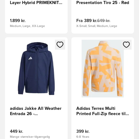
Layer Hybrid PRIMEKNIT
Presentation Tiro 25 - Rød
CLIMAPROOF jakke
1.899 kr.
Fra
389 kr.
649 kr.
Medium, Large, XX-Large
X-Small, Small, Medium, Large
Åbner en Modal til at logge ind eller tilmelde dig som medle
Åbner en Modal til at logge i
adidas Jakke All Weather
Adidas Terrex Multi
Entrada 26 -
Printed Full-Zip fleece til
Mørkeblå/Hvid Børn
børn
449 kr.
399 kr.
Mange størrelser tilgængelig
6-8 Years