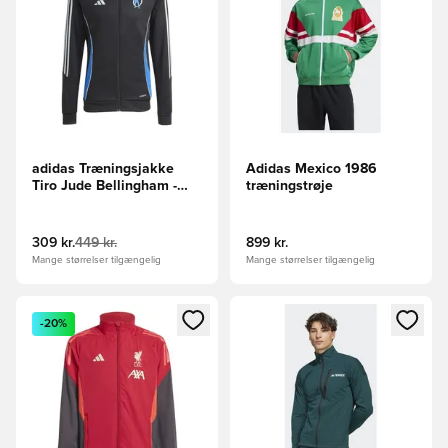
adidas Træningsjakke
Adidas Mexico 1986
Tiro Jude Bellingham -
træningstrøje
Sort
309 kr.
449 kr.
899 kr.
Mange størrelser tilgængelig
Mange størrelser tilgængelig
Åbner en Modal til at logge ind eller tilmelde dig som medle
Åbner en Modal til at logge i
-20%