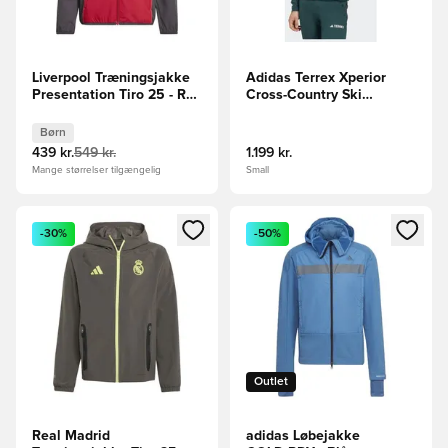
Liverpool Træningsjakke
Adidas Terrex Xperior
Presentation Tiro 25 - Rød
Cross-Country Ski
Børn
Softshell jakke
Børn
439 kr.
549 kr.
1.199 kr.
Mange størrelser tilgængelig
Small
Åbner en Modal til at logge ind eller tilmelde dig som medle
Åbner en Modal til at logge i
-30%
-50%
Outlet
Real Madrid
adidas Løbejakke