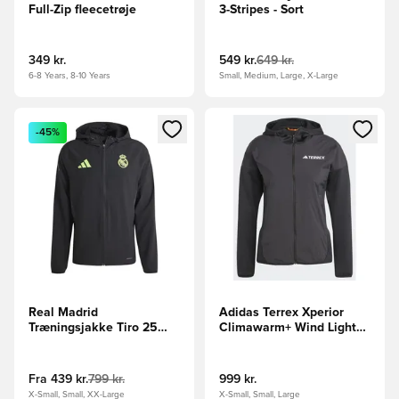
Full-Zip fleecetrøje
3-Stripes - Sort
349 kr.
549 kr.
649 kr.
6-8 Years, 8-10 Years
Small, Medium, Large, X-Large
Åbner en Modal til at logge ind eller tilmelde dig som medle
Åbner en Modal til at logge i
-45%
Real Madrid
Adidas Terrex Xperior
Træningsjakke Tiro 25
Climawarm+ Wind Light
Pro Vis Tech Travel -
Fleece Hooded jakke
Sort/Grøn
Fra
439 kr.
799 kr.
999 kr.
X-Small, Small, XX-Large
X-Small, Small, Large