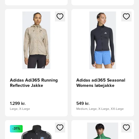
Åbner en Modal til at logge ind eller tilmelde dig som medle
Åbner en Modal til at logge i
Adidas Adi365 Running
Adidas adi365 Seasonal
Reflective Jakke
Womens løbejakke
1.299 kr.
549 kr.
Large, X-Large
Medium, Large, X-Large, XX-Large
Åbner en Modal til at logge ind eller tilmelde dig som medle
Åbner en Modal til at logge i
-31%