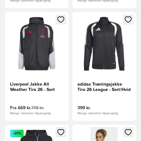
Mange størrelser tilgængelig
Mange størrelser tilgængelig
Åbner en Modal til at logge ind eller tilmelde dig som medle
Åbner en Modal til at logge i
Liverpool Jakke All
adidas Træningsjakke
Weather Tiro 26 - Sort
Tiro 26 League - Sort/Hvid
Fra
669 kr.
749 kr.
399 kr.
Mange størrelser tilgængelig
Mange størrelser tilgængelig
Åbner en Modal til at logge ind eller tilmelde dig som medle
Åbner en Modal til at logge i
-20%