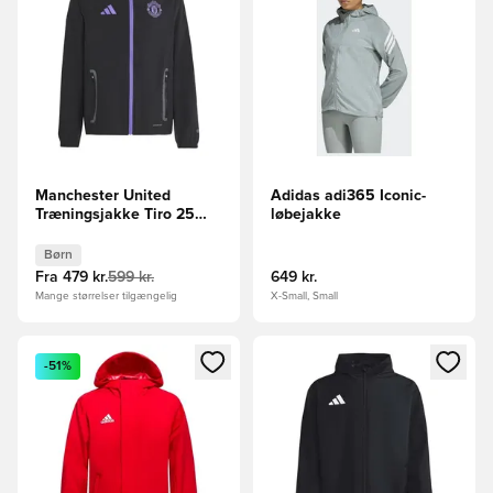
Manchester United
Adidas adi365 Iconic-
Træningsjakke Tiro 25
løbejakke
Competition Vis Tech
Travel - Sort/Lilla Børn
Børn
Fra
479 kr.
599 kr.
649 kr.
Mange størrelser tilgængelig
X-Small, Small
Åbner en Modal til at logge ind eller tilmelde dig som medle
Åbner en Modal til at logge i
-51%