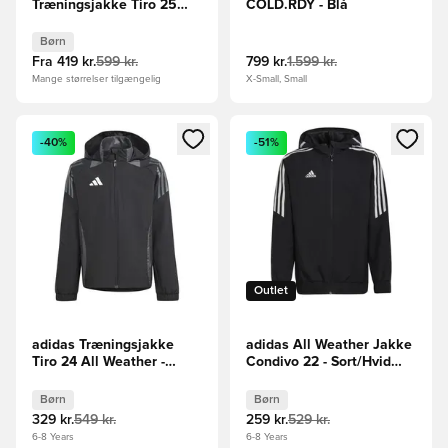
Træningsjakke Tiro 25
COLD.RDY - Blå
Competition Vis Tech
Travel - Grå/Grøn Børn
Børn
Fra
419 kr.
599 kr.
799 kr.
1.599 kr.
Mange størrelser tilgængelig
X-Small, Small
Åbner en Modal til at logge ind eller tilmelde dig som medle
Åbner en Modal til at logge i
-40%
-51%
Outlet
adidas Træningsjakke
adidas All Weather Jakke
Tiro 24 All Weather -
Condivo 22 - Sort/Hvid
Sort/Grå Børn
Børn
Børn
Børn
329 kr.
549 kr.
259 kr.
529 kr.
6-8 Years
6-8 Years