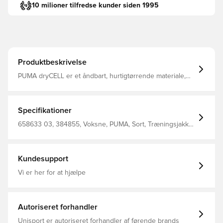
10 milioner tilfredse kunder siden 1995
Produktbeskrivelse
PUMA dryCELL er et åndbart, hurtigtørrende materiale,
der leder fugt væk fra kroppen, så du altid holdes tør og
komfortabel Træningsjakken har fuld lynlås og kan lynes
helt op til halsen Slim fit Fremstillet i 100% polyester.
Specifikationer
658633 03, 384855, Voksne, PUMA, Sort, Træningsjakke,
Lange ærmer, Unisex'S Jacket 100% Recycle Polyester
(Knitted)
Kundesupport
Vi er her for at hjælpe
Autoriseret forhandler
Unisport er autoriseret forhandler af førende brands