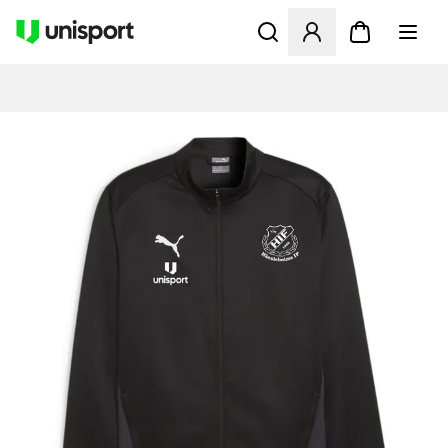
Åbner en Modal til at logge 