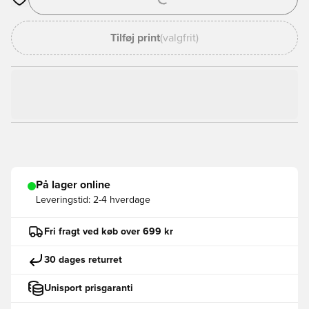
Åbner en Modal til at logge ind eller tilmelde dig som medlem
Tilføj print
(valgfrit)
På lager online
Leveringstid:
2-4 hverdage
Fri fragt ved køb over 699 kr
30 dages returret
Unisport prisgaranti