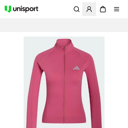
Åbner en Modal til at logge 