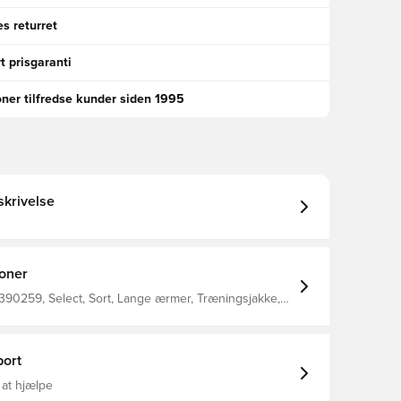
s returret
t prisgaranti
oner tilfredse kunder siden 1995
krivelse
ioner
390259, Select, Sort, Lange ærmer, Træningsjakke,
ne
ort
 at hjælpe