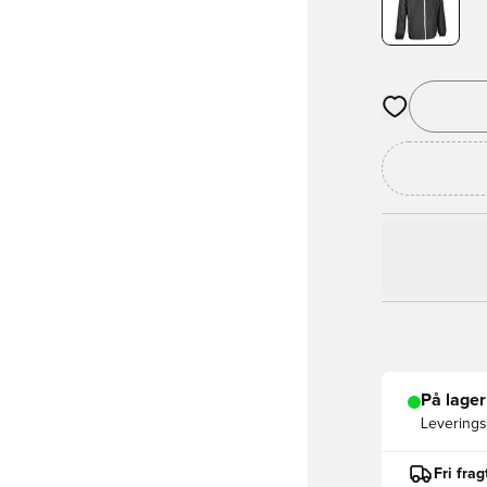
Åbner en Moda
På lager
Leveringst
Fri fra