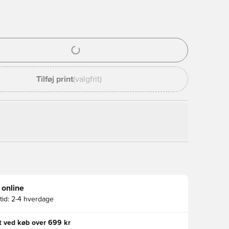
l til at logge ind eller tilmelde dig som medlem
Tilføj print
(valgfrit)
 online
id:
2-4 hverdage
gt ved køb over 699 kr