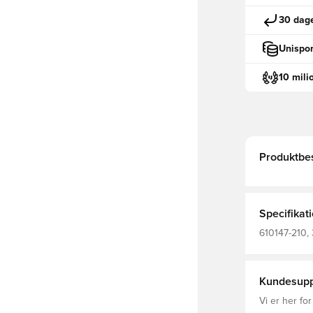
30 dage
Unispor
10 mili
Produktbes
Specifikat
610147-210, 
Mænd, Voks
Kundesupp
Vi er her for