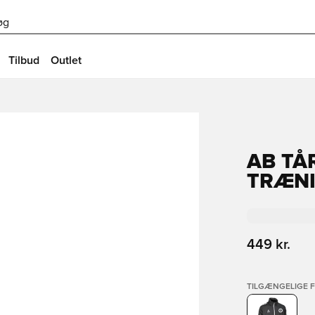
øg
Tilbud
Outlet
AB TÅ
TRÆNI
449 kr.
TILGÆNGELIGE 