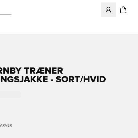
Åbner en Modal ti
RNBY TRÆNER
NGSJAKKE - SORT/HVID
FARVER