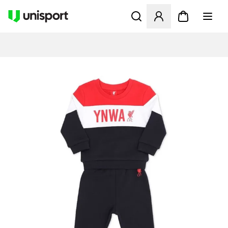
Åbner en Modal til at logge 