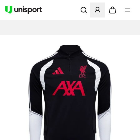
Åbner en Modal til at logge 