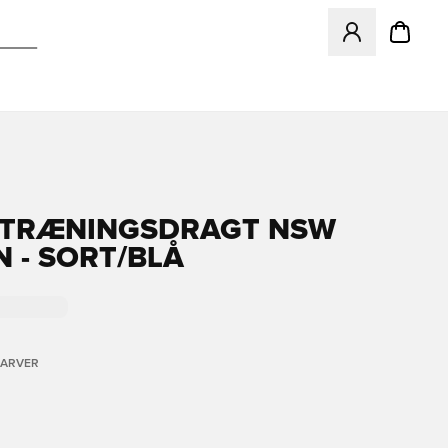
Åbner en Modal ti
 TRÆNINGSDRAGT NSW
 - SORT/BLÅ
FARVER