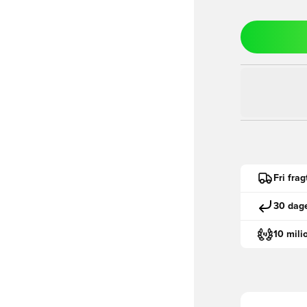
Fri fra
30 dage
10 mili