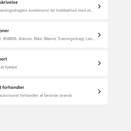
krivelse
træningsdragten kombinerer let holdbarhed med et
for, der giver komfort hele dagen og total dækning
anchetter og hæm hjælper med at holde jakken på
ore i den elastiske linning og hætte giver en
sform
ioner
 408816, Voksne, Nike, Mænd, Træningsdragt, Lang,
, 100% Nylon, Sort
ort
 at hjælpe
t forhandler
autoriseret forhandler af førende brands