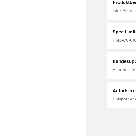
Produktbes
Inter Milan 
åndbart mesh
Elastiske m
plads Træksn
justerbar pa
Specifikat
HM3470-010,
Lange ærmer
Kundesupp
Vi er her for
Autorisere
Unisport er 