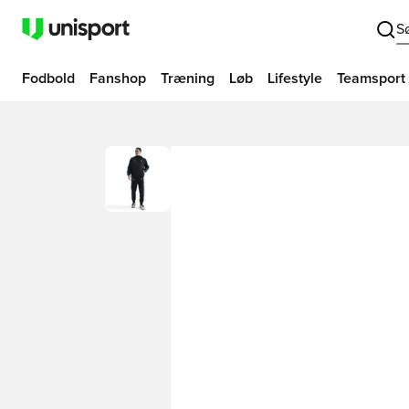
S
Fodbold
Fanshop
Træning
Løb
Lifestyle
Teamsport