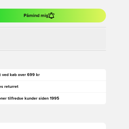
Påmind mig
gt ved køb over 699 kr
s returret
oner tilfredse kunder siden 1995