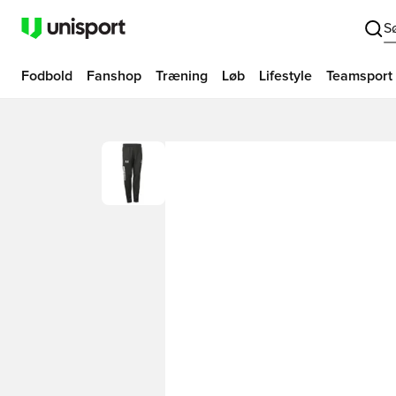
S
Fodbold
Fanshop
Træning
Løb
Lifestyle
Teamsport