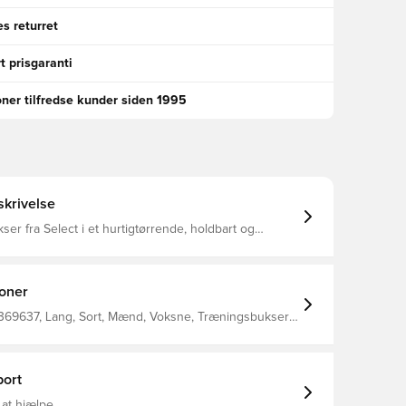
s returret
t prisgaranti
oner tilfredse kunder siden 1995
krivelse
er fra Select i et hurtigtørrende, holdbart og
ateriale, som giver fuld komfort hele dagen lang
mmer i siderne, hvilket giver mulighed for
opbevaring af personlige ejendele Fremstillet i 100% polyester.
ioner
 369637, Lang, Sort, Mænd, Voksne, Træningsbukser,
ort
 at hjælpe