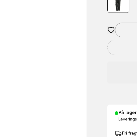
Åbner en Moda
På lager
Leveringst
Fri fra