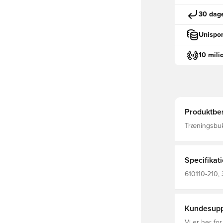
30 dage
Unispor
10 mili
Produktbes
Træningsbuks
behageligt m
Med lynlåslo
Specifikat
610110-210,
Select
Kundesupp
Vi er her for