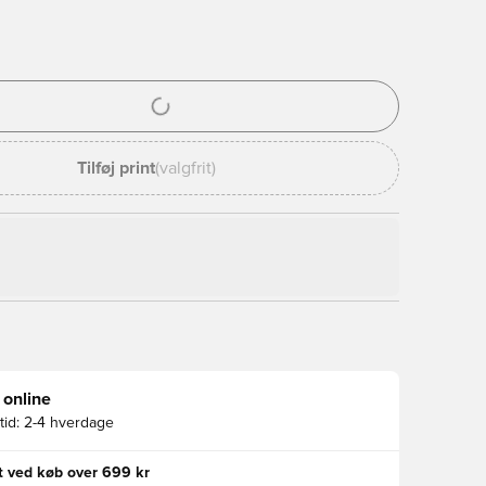
l til at logge ind eller tilmelde dig som medlem
Tilføj print
(valgfrit)
 online
id:
2-4 hverdage
gt ved køb over 699 kr