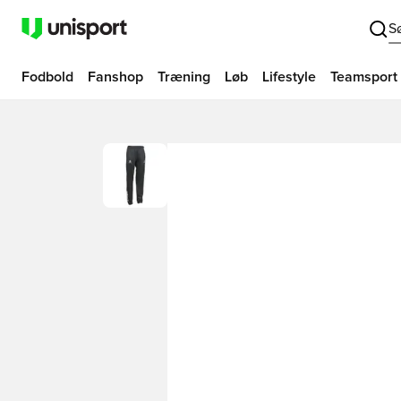
S
Fodbold
Fanshop
Træning
Løb
Lifestyle
Teamsport