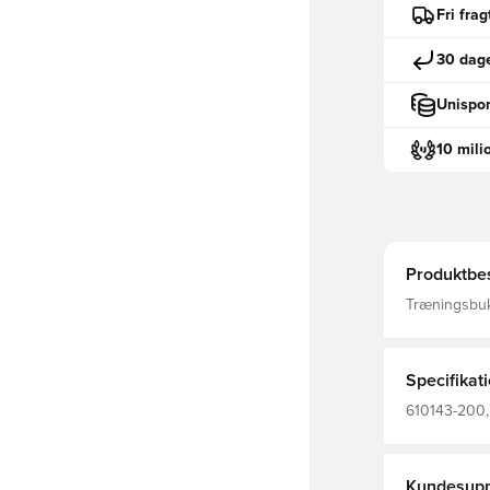
Fri fra
30 dage
Unispor
10 mili
Produktbes
Træningsbuks
og lynlåsåbn
træn
Specifikat
610143-200,
Sort, Kvinde
Kundesupp