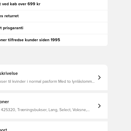
gt ved køb over 699 kr
s returret
t prisgaranti
oner tilfredse kunder siden 1995
krivelse
er til kvinder i normal pasform Med to lynlåslommer
ing i bunden af benene Strækbar og let og perfekt til
ing 95% genanvendt polyester 5% elastan
ioner
 425320, Træningsbukser, Lang, Select, Voksne,
r
ort