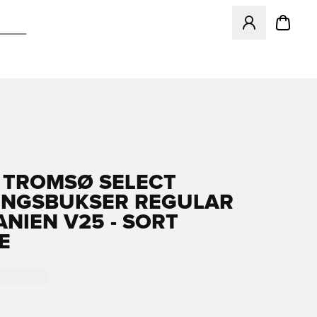
Åbner en Modal ti
 TROMSØ SELECT
NGSBUKSER REGULAR
ANIEN V25 - SORT
E