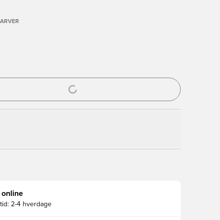
FARVER
l til at logge ind eller tilmelde dig som medlem
 online
id:
2-4 hverdage