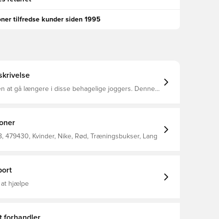
oner tilfredse kunder siden 1995
krivelse
n at gå længere i disse behagelige joggers. Denne
ce, der er glat på ydersiden og er børstet blød på
er et nemt lag, når du vil have lidt ekstra varme. Nyd
om du er på banen eller sidder i klasseværelset og
il du kan komme ud at lege igen.
ioner
 479430, Kvinder, Nike, Rød, Træningsbukser, Lang
ort
 at hjælpe
t forhandler