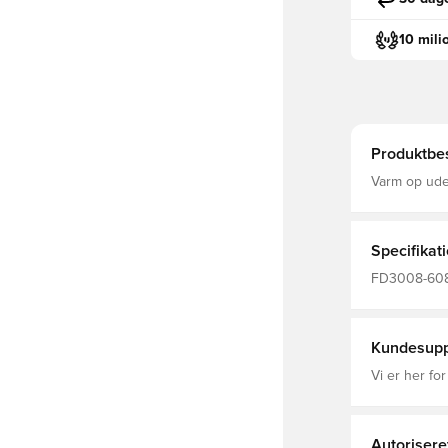
10 mili
Produktbes
Varm op ude
letvægtsflee
indersiden, 
dem, uanset 
tæller ned t
Specifikat
FD3008-608,
Kundesupp
Vi er her for
Autorisere