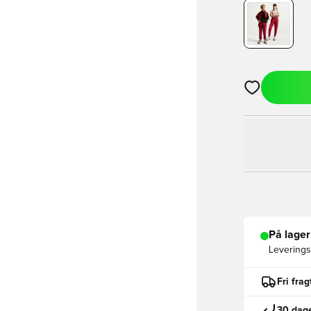
Åbner en Moda
På lager
Leveringst
Fri fra
30 dage