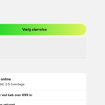
Vælg størrelse
l til at logge ind eller tilmelde dig som medlem
 online
id:
2-5 hverdage
gt ved køb over 699 kr
s returret