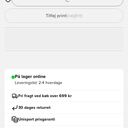
Åbner en Modal til at logge ind eller tilmelde dig som medlem
Tilføj print
(valgfrit)
På lager online
Leveringstid:
2-4 hverdage
Fri fragt ved køb over 699 kr
30 dages returret
Unisport prisgaranti