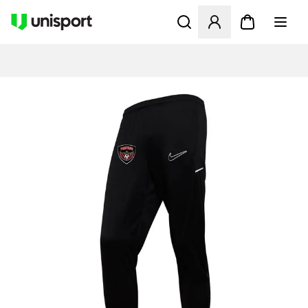
Åbner en Modal til at logge 