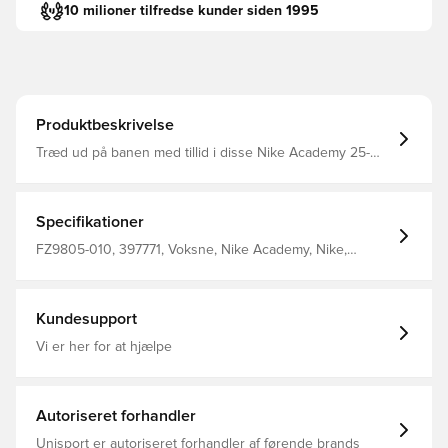
10 milioner tilfredse kunder siden 1995
Produktbeskrivelse
Træd ud på banen med tillid i disse Nike Academy 25-
bukser, der er designet til at løfte dit spil til det næste
niveau Lynlåslommer på siderne, der giver mulighed for
opbevaring af personlige ejendele Dri-FIT er et åndbart,
hurtigtørrende letvægtsmateriale, der transporterer fugt
Specifikationer
væk fra kroppen og holder dig tør, komfortabel og
fokuseret hele tiden Lynlås ved anklerne Fremstillet af
FZ9805-010, 397771, Voksne, Nike Academy, Nike,
100% polyester.
Træningsbukser, Lang, 100% Polyester, Sort
Kundesupport
Vi er her for at hjælpe
Autoriseret forhandler
Unisport er autoriseret forhandler af førende brands