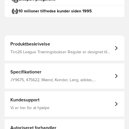
10 milioner tilfredse kunder siden 1995
Produktbeskrivelse
Tiro26 League Træningsbukser Regular er designet til
dem, der lever og ånder fodbold. Med fokus på ydeevne
og stil tilbyder de et slankt, moderne look, der
legemliggør hastighed og bevægelse. Sidelommer med
lynlås Benlynlås Træksnor Normal pasform 100%
Specifikationer
genanvendt polyester
JY9675, 475622, Mænd, Kvinder, Lang, adidas,
Træningsbukser, adidas Tiro, Blå, Børn, Uden sok
Kundesupport
Vi er her for at hjælpe
Autoriseret forhandler