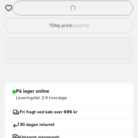
Åbner en Modal til at logge ind eller tilmelde dig som medlem
Tilføj print
(valgfrit)
På lager online
Leveringstid:
2-4 hverdage
Fri fragt ved køb over 699 kr
30 dages returret
Unisport prisgaranti