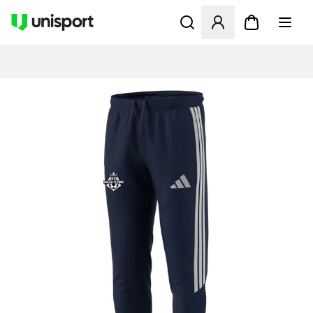
Åbner en Modal til at logge 