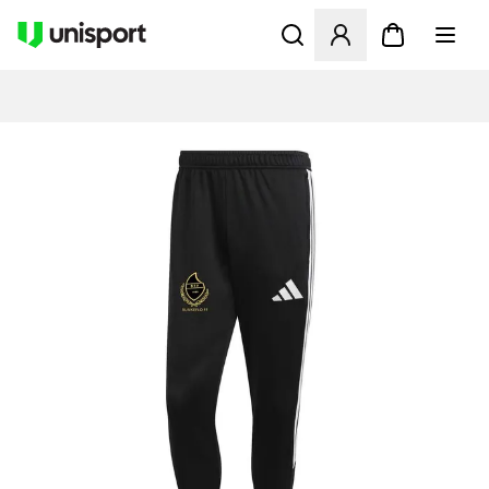
Åbner en Modal til at logge 