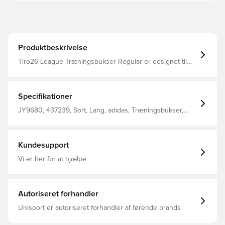
Produktbeskrivelse
Tiro26 League Træningsbukser Regular er designet til
dem, der lever og ånder fodbold. Med fokus på ydeevne
og stil tilbyder de et slankt, moderne look, der
legemliggør hastighed og bevægelse. Sidelommer med
lynlås Benlynlås Træksnor Normal pasform 100%
Specifikationer
genanvendt polyester
JY9680, 437239, Sort, Lang, adidas, Træningsbukser,
adidas Tiro, Børn
Kundesupport
Vi er her for at hjælpe
Autoriseret forhandler
Unisport er autoriseret forhandler af førende brands