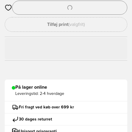
Åbner en Modal til at logge ind eller tilmelde dig som medlem
Tilføj print
(valgfrit)
På lager online
Leveringstid:
2-4 hverdage
Fri fragt ved køb over 699 kr
30 dages returret
Unisport prisgaranti