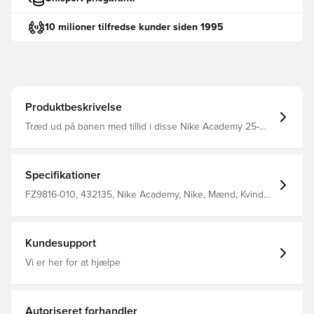
10 milioner tilfredse kunder siden 1995
Produktbeskrivelse
Træd ud på banen med tillid i disse Nike Academy 25-
bukser, der er designet til at løfte dit spil til det næste
niveau Lynlåslommer på siderne, der giver mulighed for
opbevaring af personlige ejendele Dri-FIT er et åndbart,
hurtigtørrende letvægtsmateriale, der transporterer fugt
Specifikationer
væk fra kroppen og holder dig tør, komfortabel og
fokuseret hele tiden Lynlås ved anklerne Fremstillet af
FZ9816-010, 432135, Nike Academy, Nike, Mænd, Kvinder,
100% polyester.
Træningsbukser, Lang, 100% Polyester, Sort, Børn
Kundesupport
Vi er her for at hjælpe
Autoriseret forhandler