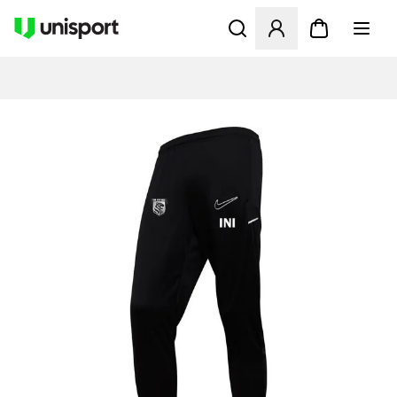
Åbner en Modal til at logge 