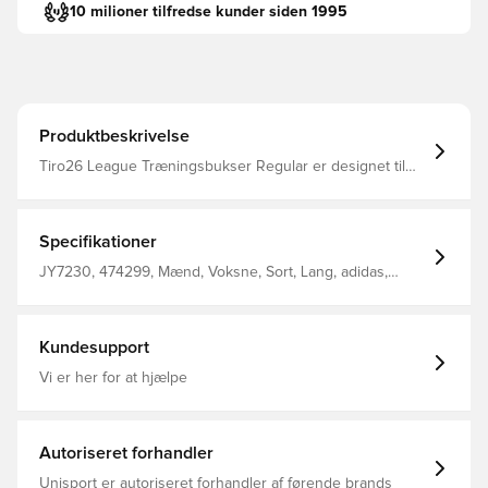
10 milioner tilfredse kunder siden 1995
Produktbeskrivelse
Tiro26 League Træningsbukser Regular er designet til
dem, der lever og ånder fodbold. Med fokus på ydeevne
og stil tilbyder de et slankt, moderne look, der
legemliggør hastighed og bevægelse. Sidelommer med
lynlås Benlynlås Træksnor Normal pasform 100%
Specifikationer
genanvendt polyester
JY7230, 474299, Mænd, Voksne, Sort, Lang, adidas,
Træningsbukser, adidas Tiro, Uden sok
Kundesupport
Vi er her for at hjælpe
Autoriseret forhandler
Unisport er autoriseret forhandler af førende brands