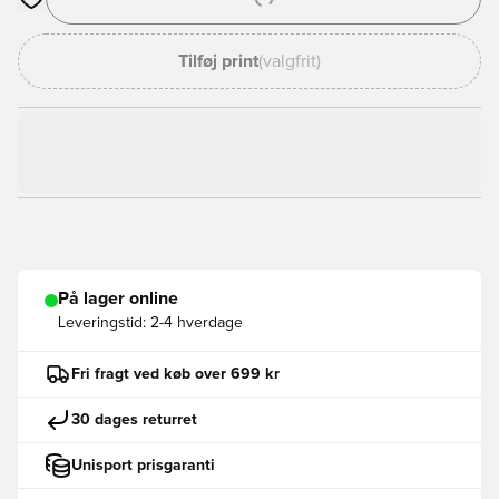
Åbner en Modal til at logge ind eller tilmelde dig som medlem
Tilføj print
(valgfrit)
På lager online
Leveringstid:
2-4 hverdage
Fri fragt ved køb over 699 kr
30 dages returret
Unisport prisgaranti