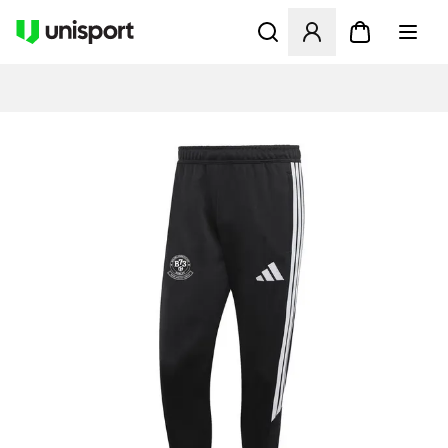
Åbner en Modal til at logge 