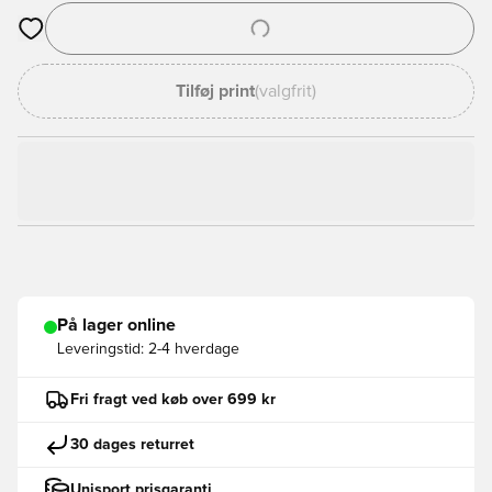
Åbner en Modal til at logge ind eller tilmelde dig som medlem
Tilføj print
(valgfrit)
På lager online
Leveringstid:
2-4 hverdage
Fri fragt ved køb over 699 kr
30 dages returret
Unisport prisgaranti