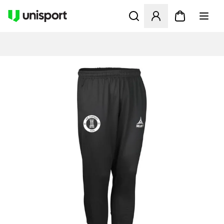
Åbner en Modal til at logge 