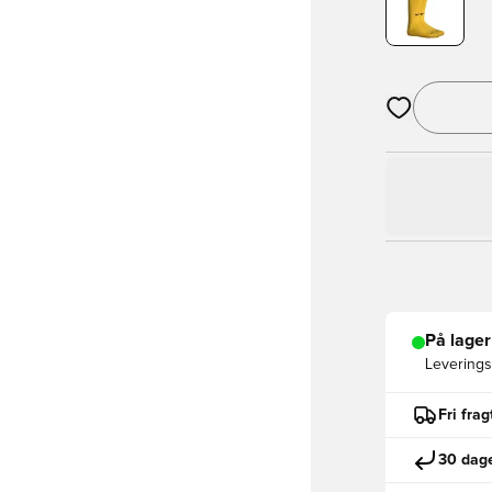
Åbner en Moda
På lager
Leveringst
Fri fra
30 dage