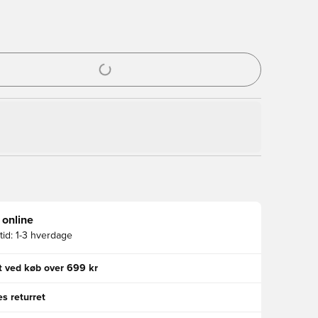
l til at logge ind eller tilmelde dig som medlem
 online
id:
1-3 hverdage
gt ved køb over 699 kr
s returret