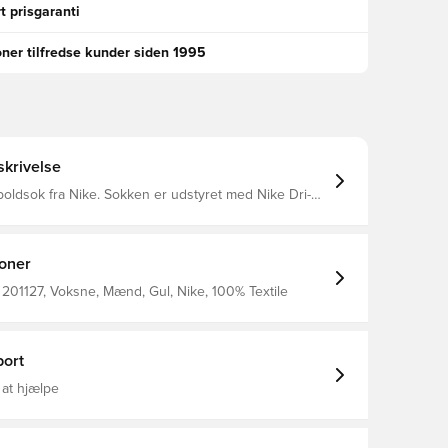
t prisgaranti
oner tilfredse kunder siden 1995
krivelse
ke. Sokken er udstyret med Nike Dri-
yder at de har en ventilerende og præstations-
ffekt.
ioner
201127, Voksne, Mænd, Gul, Nike, 100% Textile
ort
 at hjælpe