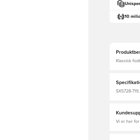
Unispor
10 mili
Produktbes
Klassisk fodboldsok fra Ni
FIT, som bet
fremmende e
Specifikat
SX5728-719, 
Kundesupp
Vi er her for