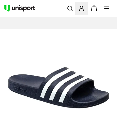
Åbner en Modal til at logge 