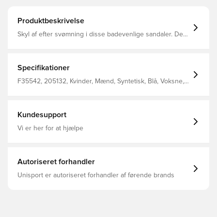
Produktbeskrivelse
Skyl af efter svømning i disse badevenlige sandaler. De
smidige slip-ons har et enkelt design, der viser sit adidas-
DNA med karakteristiske 3-Stripes. Blød støtte belønner
trætte fødder med behagelig komfort. Almindelig pasform
Slip-on-konstruktion Rem over forfoden i formstøbt EVA
Specifikationer
af ét stykke EVA-ydersål Blød fodseng af Cloudfoam
Lætvægtsfølelse; Hurtigttørrende materiale
F35542, 205132, Kvinder, Mænd, Syntetisk, Blå, Voksne,
adidas
Kundesupport
Vi er her for at hjælpe
Autoriseret forhandler
Unisport er autoriseret forhandler af førende brands