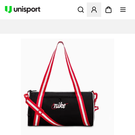
Åbner en Modal til at logge 