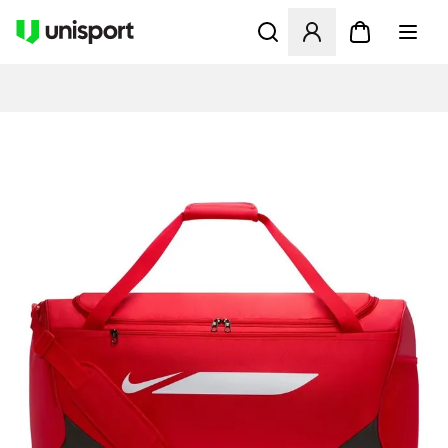
Åbner en Modal til at logge 