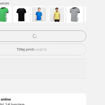
FARVER
l til at logge ind eller tilmelde dig som medlem
Tilføj print
(valgfrit)
 online
id:
2-4 hverdage