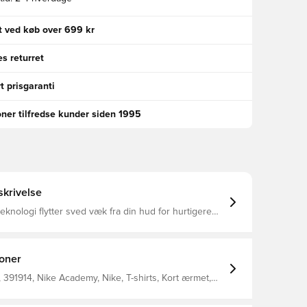
gt ved køb over 699 kr
s returret
t prisgaranti
oner tilfredse kunder siden 1995
krivelse
teknologi flytter sved væk fra din hud for hurtigere
og hjælper dig med at forblive tør og behagelig
Slank pasform 100% polyester
ioner
391914, Nike Academy, Nike, T-shirts, Kort ærmet,
er, Mænd, Kvinder, Børn, Blå