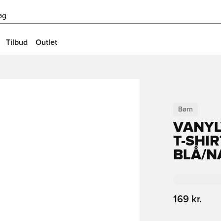
øg
Tilbud
Outlet
Børn
VANYL
T-SHI
BLÅ/N
169 kr.