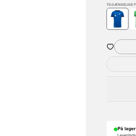
TILGÆNGELIGE 
Åbner en Moda
På lager
Leveringst