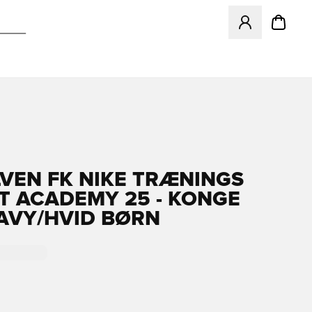
Åbner en Modal ti
VEN FK NIKE TRÆNINGS
RT ACADEMY 25 - KONGE
AVY/HVID BØRN