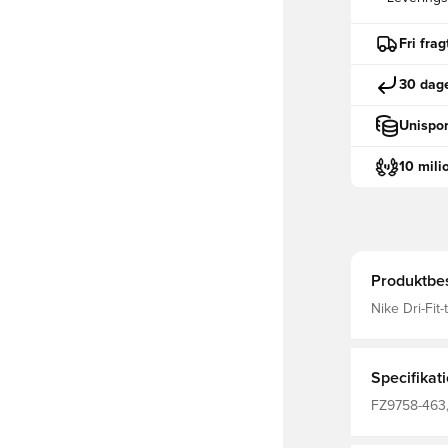
Fri fra
30 dage
Unispor
10 mili
Produktbes
Nike Dri-Fit-
fordampning 
Specifikat
FZ9758-463, 
100% Polyest