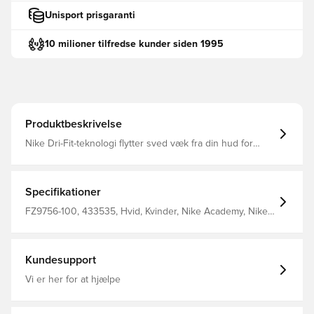
Unisport prisgaranti
10 milioner tilfredse kunder siden 1995
Produktbeskrivelse
Nike Dri-Fit-teknologi flytter sved væk fra din hud for
hurtigere fordampning og hjælper dig med at forblive tør
og behagelig Slank pasform 100% polyester
Specifikationer
FZ9756-100, 433535, Hvid, Kvinder, Nike Academy, Nike,
T-shirts, Kort ærmet, Voksne, 100% Polyester
Kundesupport
Vi er her for at hjælpe