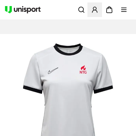
Åbner en Modal til at logge 