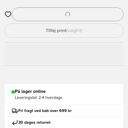
Åbner en Modal til at logge ind eller tilmelde dig som medlem
Tilføj print
(valgfrit)
På lager online
Leveringstid:
2-4 hverdage
Fri fragt ved køb over 699 kr
30 dages returret