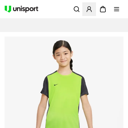
Åbner en Modal til at logge 