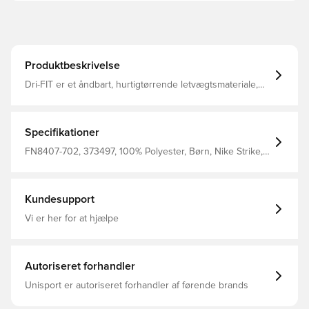
Produktbeskrivelse
Dri-FIT er et åndbart, hurtigtørrende letvægtsmateriale,
der transporterer fugt væk fra kroppen og holder dig tør,
komfortabel og fokuseret hele tiden Maskinstrikket, så
materialet føles blødt og stærkt Fremstillet af 100%
polyester
Specifikationer
FN8407-702, 373497, 100% Polyester, Børn, Nike Strike,
Nike, Kvinder, Mænd, T-shirts, Kort ærmet, Nike Mad
Voltage, Gul
Kundesupport
Vi er her for at hjælpe
Autoriseret forhandler
Unisport er autoriseret forhandler af førende brands