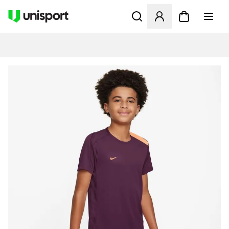
Åbner en Modal til at logge 