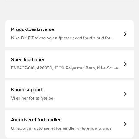
Produktbeskrivelse
Nike Dri-FIT-teknologien fjerner sved fra din hud for
hurtigere fordampning og hjælper dig med at holde dig
tør og behagelig Letvægtsstrikket stof er åndbart for at
hjælpe dig med at holde dig kølig, når spillet varmer op
Slank pasform Fremstillet af 100% polyester
Specifikationer
FN8407-610, 426950, 100% Polyester, Børn, Nike Strike,
Nike, Kvinder, Mænd, T-shirts, Kort ærmet, Rød
Kundesupport
Vi er her for at hjælpe
Autoriseret forhandler
Unisport er autoriseret forhandler af førende brands