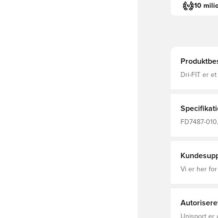
10 mili
Produktbes
Dri-FIT er e
fugt væk fra
fokuseret Mas
fit Fremsti
Specifikat
FD7487-010, 
Voksne, Mæn
Kundesupp
Vi er her for
Autorisere
Unisport er 