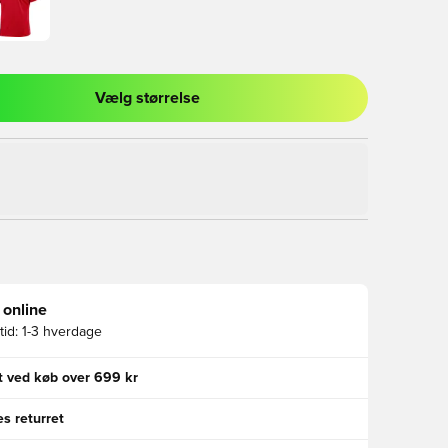
Vælg størrelse
l til at logge ind eller tilmelde dig som medlem
 online
id:
1-3 hverdage
gt ved køb over 699 kr
s returret