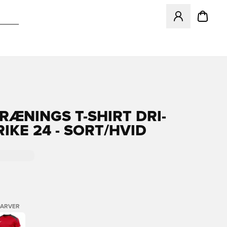
Åbner en Modal ti
TRÆNINGS T-SHIRT DRI-
RIKE 24 - SORT/HVID
FARVER