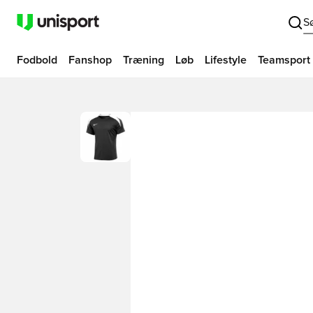
S
Fodbold
Fanshop
Træning
Løb
Lifestyle
Teamsport