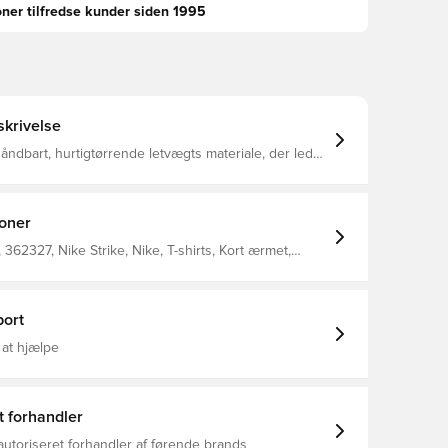
oner tilfredse kunder siden 1995
krivelse
t åndbart, hurtigtørrende letvægts materiale, der leder
 kroppen, så du altid holdes tør, komfortabel og
kinstrikket så materialet føles blødt og stærkt Slim
llet i 100% polyester
ioner
362327, Nike Strike, Nike, T-shirts, Kort ærmet,
d, 100% Polyester, Sort
ort
 at hjælpe
t forhandler
autoriseret forhandler af førende brands