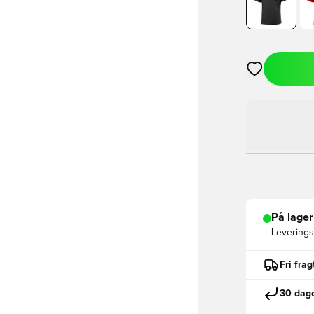
Åbner en Moda
På lager
Leveringst
Fri fra
30 dage