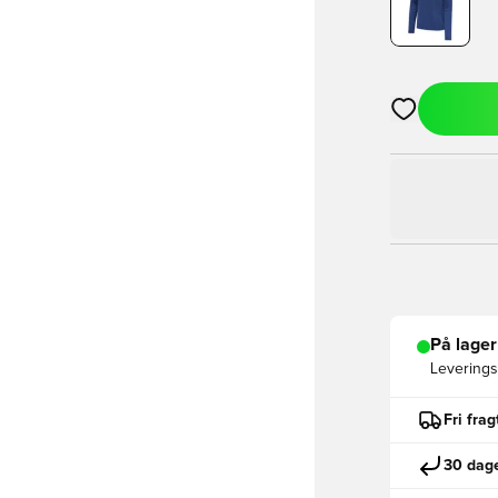
Åbner en Moda
På lager
Leveringst
Fri fra
30 dage