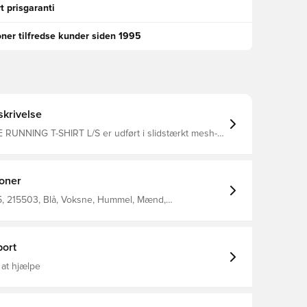
t prisgaranti
oner tilfredse kunder siden 1995
krivelse
RUNNING T-SHIRT L/S er udført i slidstærkt mesh-
g er praktisk og komfortabel på lange løbeture.
ne T-shirt har lange raglanærmer og et
e printet logo på brystet for at øge din synlighed.
ioner
, 215503, Blå, Voksne, Hummel, Mænd,
er, Lange ærmer, 100% Pl - Knit
ort
 at hjælpe