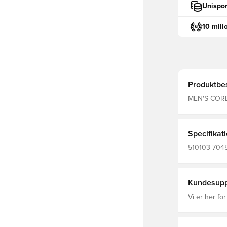
Unispor
10 mili
Produktbes
MEN'S CORE 
jerseystof o
Denne Newli
reflekterend
Specifikat
510103-7045
Træningstrøj
Kundesupp
Vi er her for