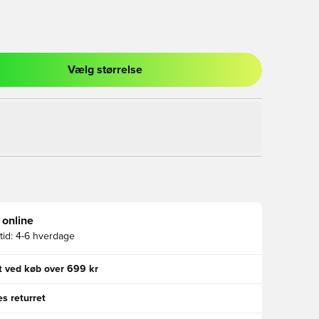
Vælg størrelse
l til at logge ind eller tilmelde dig som medlem
 online
id:
4-6 hverdage
gt ved køb over 699 kr
s returret