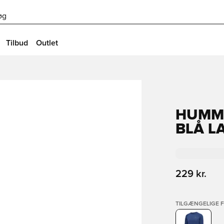
øg
Tilbud
Outlet
HUMME
BLÅ L
229 kr.
TILGÆNGELIGE 