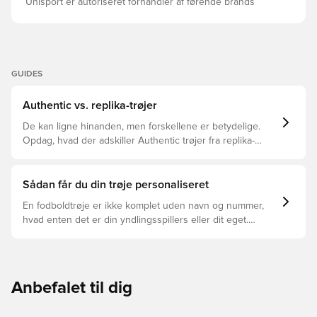
Unisport er autoriseret forhandler af førende brands
GUIDES
Authentic vs. replika-trøjer
De kan ligne hinanden, men forskellene er betydelige.
Opdag, hvad der adskiller Authentic trøjer fra replika-
trøjer, og hvilken der er den rette for dig.
Sådan får du din trøje personaliseret
En fodboldtrøje er ikke komplet uden navn og nummer,
hvad enten det er din yndlingsspillers eller dit eget.
Sådan gør du:
Anbefalet til dig