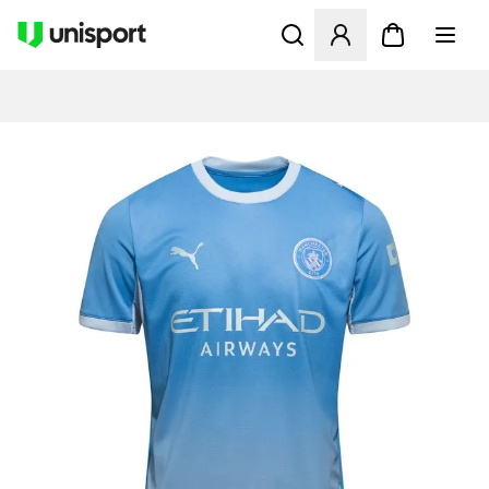
Åbner en Modal til at logge 