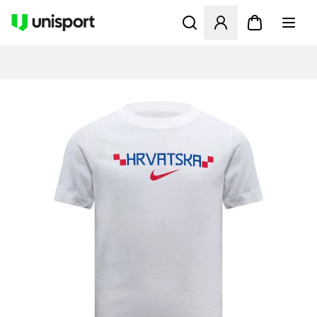
Åbner en Modal til at logge 