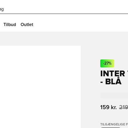
øg
Tilbud
Outlet
-
27
%
INTER
- BLÅ
159 kr.
219
TILGÆNGELIGE 