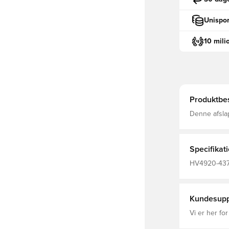
Unispor
10 mili
Produktbes
Denne afslap
begyndelsen
repræsentere
90-kollektio
minutter af 
Specifikat
takket være
materialer 
HV4920-437,
shirts, Kort
Kundesupp
Vi er her for