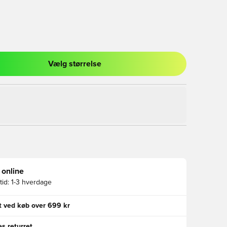
Vælg størrelse
l til at logge ind eller tilmelde dig som medlem
 online
id:
1-3 hverdage
gt ved køb over 699 kr
s returret