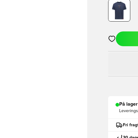
Åbner en Moda
På lager
Leveringst
Fri fra
30 dage