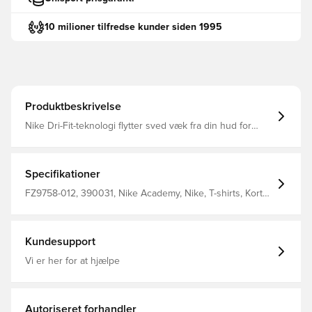
10 milioner tilfredse kunder siden 1995
Produktbeskrivelse
Nike Dri-Fit-teknologi flytter sved væk fra din hud for
hurtigere fordampning og hjælper dig med at forblive tør
og behagelig Slank pasform 100% polyester
Specifikationer
FZ9758-012, 390031, Nike Academy, Nike, T-shirts, Kort
ærmet, 100% Polyester, Mænd, Kvinder, Børn, Grå
Kundesupport
Vi er her for at hjælpe
Autoriseret forhandler