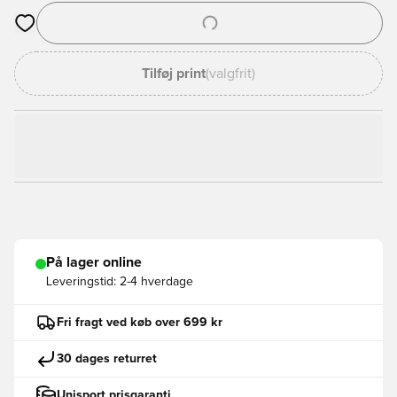
Åbner en Modal til at logge ind eller tilmelde dig som medlem
Tilføj print
(valgfrit)
På lager online
Leveringstid:
2-4 hverdage
Fri fragt ved køb over 699 kr
30 dages returret
Unisport prisgaranti