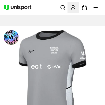
Åbner en Modal til at logge 