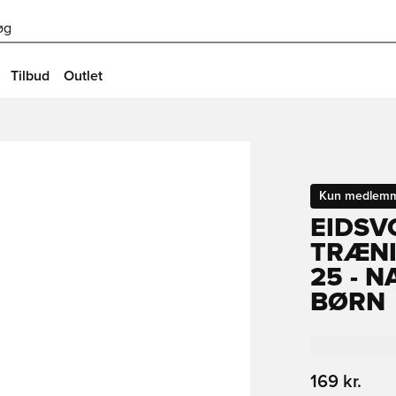
øg
Tilbud
Outlet
Kun medlem
EIDSV
TRÆNI
25 - 
BØRN
169 kr.