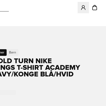
Åbner en Modal ti
mer
Børn
OLD TURN NIKE
NGS T-SHIRT ACADEMY
NAVY/KONGE BLÅ/HVID