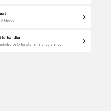
er, Mænd, Kvinder, Børn, Blå
ort
 at hjælpe
t forhandler
autoriseret forhandler af førende brands