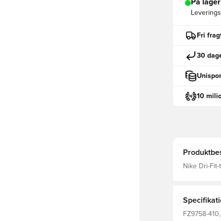
På lager
Leveringst
Fri fra
30 dage
Unispor
10 mili
Produktbes
Nike Dri-Fit-
fordampning 
Specifikat
FZ9758-410, 