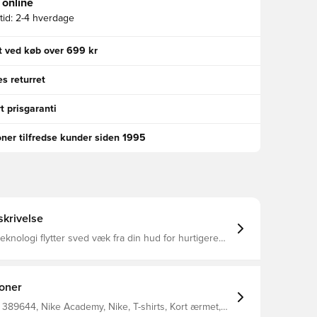
 online
id:
2-4 hverdage
gt ved køb over 699 kr
s returret
t prisgaranti
oner tilfredse kunder siden 1995
krivelse
teknologi flytter sved væk fra din hud for hurtigere
og hjælper dig med at forblive tør og behagelig
Slank pasform 100% polyester
ioner
389644, Nike Academy, Nike, T-shirts, Kort ærmet,