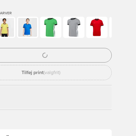
FARVER
l til at logge ind eller tilmelde dig som medlem
Tilføj print
(valgfrit)