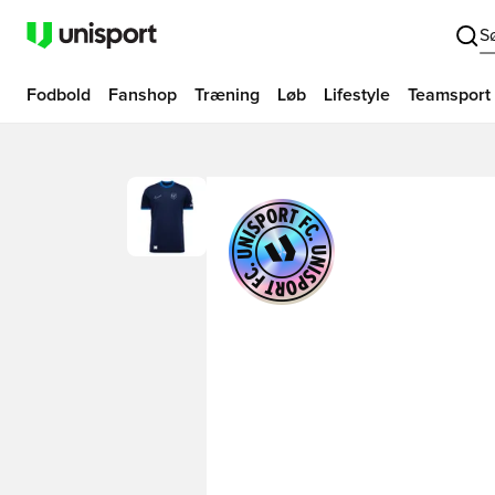
S
Fodbold
Fanshop
Træning
Løb
Lifestyle
Teamsport