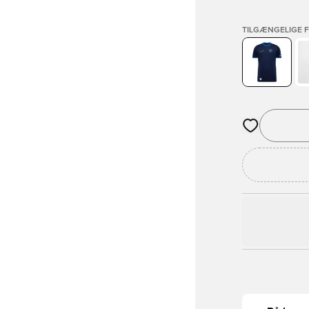
TILGÆNGELIGE 
Åbner en Moda