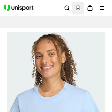
Åbner en Modal til at logge 