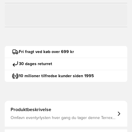
Fri fragt ved køb over 699 kr
30 dages returret
10 milioner tilfredse kunder siden 1995
Produktbeskrivelse
Omfavn eventyrlysten hver gang du tager denne Terrex
Mountain Graphic t-shirt fra adidas på. Den seneste
tilføjelse i en populær serie, denne top er designet til at