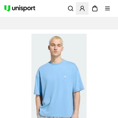
Åbner en Modal til at logge 