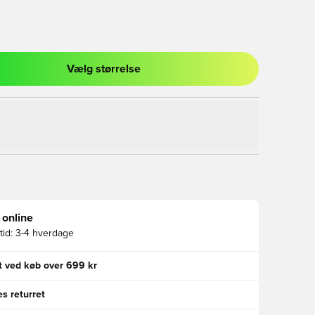
Vælg størrelse
l til at logge ind eller tilmelde dig som medlem
 online
id:
3-4 hverdage
gt ved køb over 699 kr
s returret