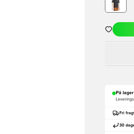
Åbner en Moda
På lager
Leveringst
Fri fra
30 dage