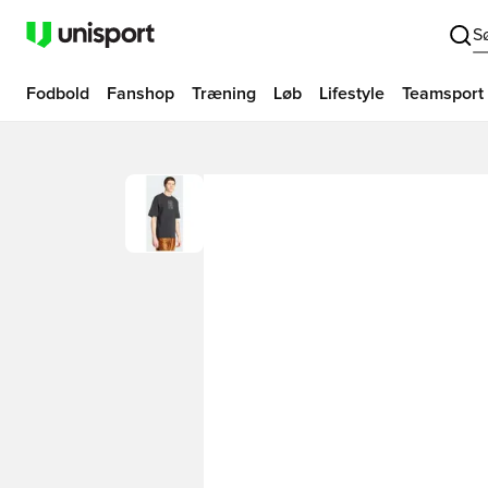
S
Fodbold
Fanshop
Træning
Løb
Lifestyle
Teamsport