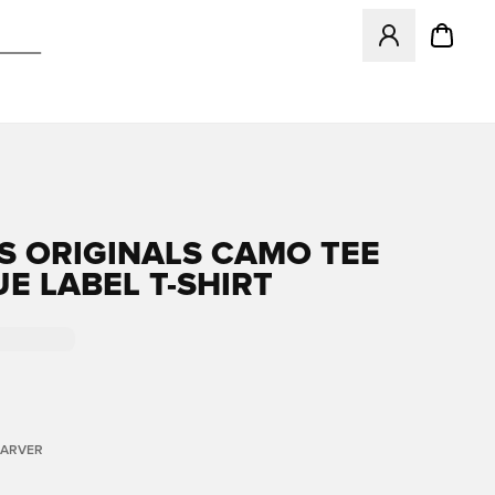
Åbner en Modal ti
S ORIGINALS CAMO TEE
E LABEL T-SHIRT
FARVER