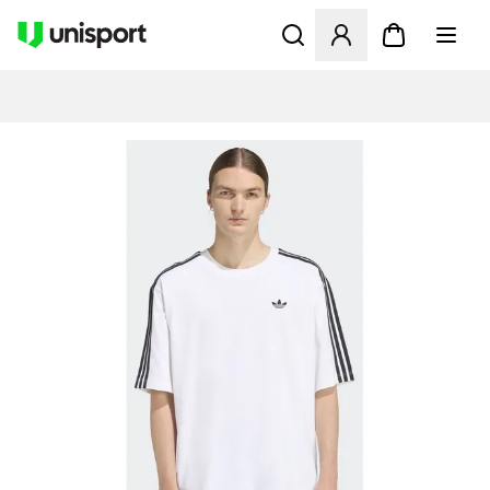
Åbner en Modal til at logge 