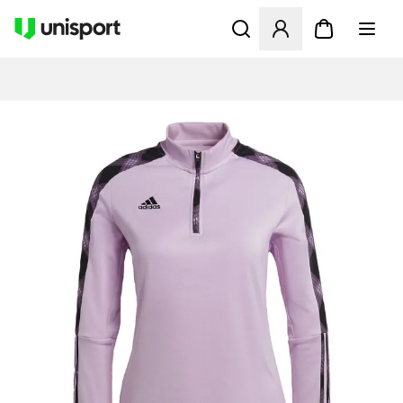
Åbner en Modal til at logge 