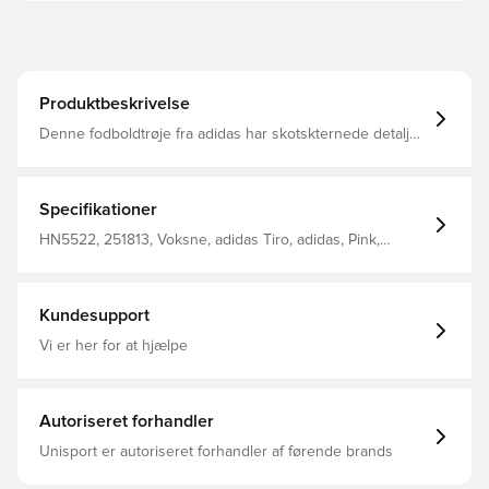
Produktbeskrivelse
Denne fodboldtrøje fra adidas har skotskternede detaljer,
der løber fra hals til ærmer for at give ekstra flair. Det
børstede dobbeltstrikkede stof gør, at den er ideel som
et ekstralag. Fugtabsorberende AEROREADY sørger for
en behagelig følelse, når du er på farten Almindelig
Specifikationer
pasform Lynlås i kvart længde og opretstående krave
Dobbeltstrik af 100 % genanvendt polyester Børstet stof
HN5522, 251813, Voksne, adidas Tiro, adidas, Pink,
Fugtabsorberende AEROREADY
Kvinder, Træningstrøjer, Lange ærmer
Kundesupport
Vi er her for at hjælpe
Autoriseret forhandler
Unisport er autoriseret forhandler af førende brands