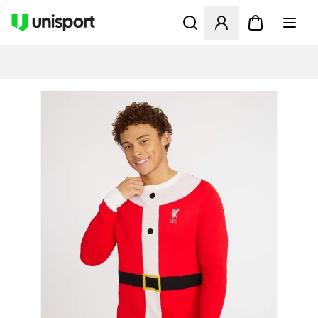
Åbner en Modal til at logge 