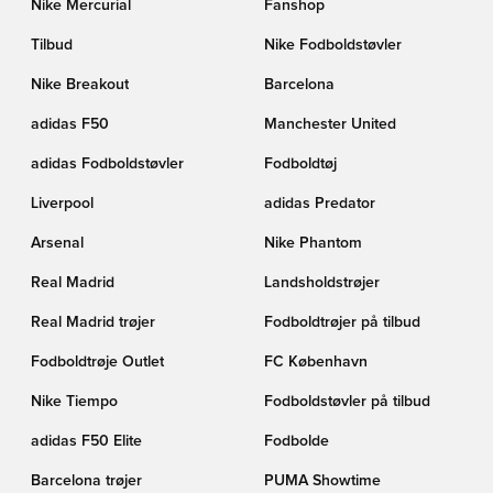
Nike Mercurial
Fanshop
Tilbud
Nike Fodboldstøvler
Nike Breakout
Barcelona
adidas F50
Manchester United
adidas Fodboldstøvler
Fodboldtøj
Liverpool
adidas Predator
Arsenal
Nike Phantom
Real Madrid
Landsholdstrøjer
Real Madrid trøjer
Fodboldtrøjer på tilbud
Fodboldtrøje Outlet
FC København
Nike Tiempo
Fodboldstøvler på tilbud
adidas F50 Elite
Fodbolde
Barcelona trøjer
PUMA Showtime