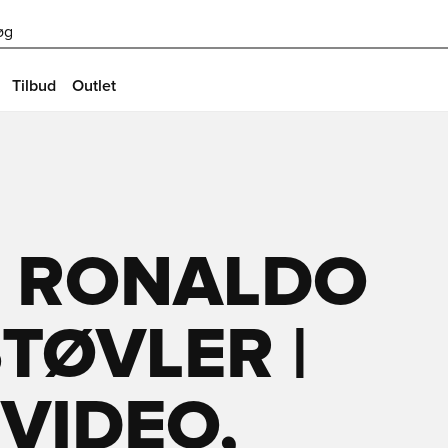
øg
Tilbud
Outlet
O RONALDO
TØVLER |
 VIDEO,