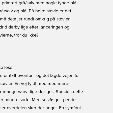
en primært grå/sølv med nogle tynde blå
rå/sølv og blå. På højre støvle er det
å detaljer rundt omkrig på støvlen.
rid derby lige efter lanceringen og
lerne, tror du ikke?
o lose’
le omtalt ovenfor - og det lagde vejen for
støvler. En vej fyldt med med mere
r mange vanvittige designs. Specielt dette
ler mindre sorte. Men selvfølgelig er de
der overdelen sker der noget. En symfoni