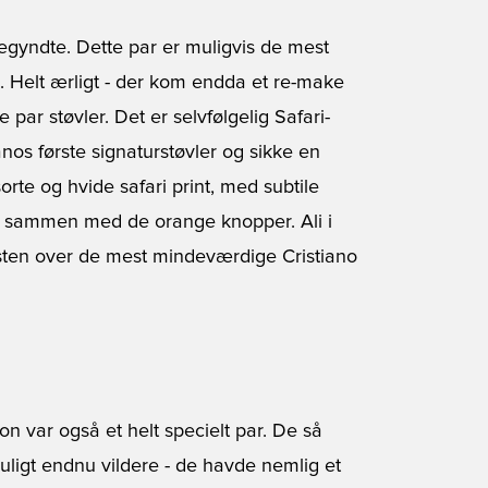
e begyndte. Dette par er muligvis de mest
n. Helt ærligt - der kom endda et
re-make
par støvler. Det er selvfølgelig Safari-
anos første signaturstøvler og sikke en
rte og hvide safari print, med subtile
h, sammen med de orange knopper. Ali i
isten over de mest mindeværdige Cristiano
tion var også et helt specielt par. De så
uligt endnu vildere - de havde nemlig et