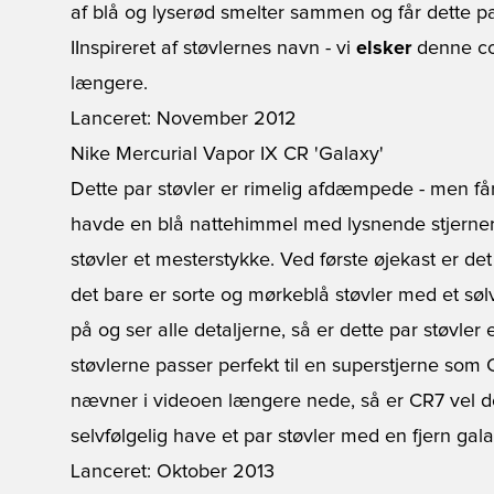
af blå og lyserød smelter sammen og får dette par s
IInspireret af støvlernes navn - vi
elsker
denne c
længere.
Lanceret: November 2012
Nike Mercurial Vapor IX CR 'Galaxy'
Dette par støvler er rimelig afdæmpede - men får
havde en blå nattehimmel med lysnende stjerner 
støvler et mesterstykke. Ved første øjekast er det
det bare er sorte og mørkeblå støvler med et s
på og ser alle detaljerne, så er dette par støvler eg
støvlerne passer perfekt til en superstjerne so
nævner i videoen længere nede, så er CR7 vel de
selvfølgelig have et par støvler med en fjern gal
Lanceret: Oktober 2013