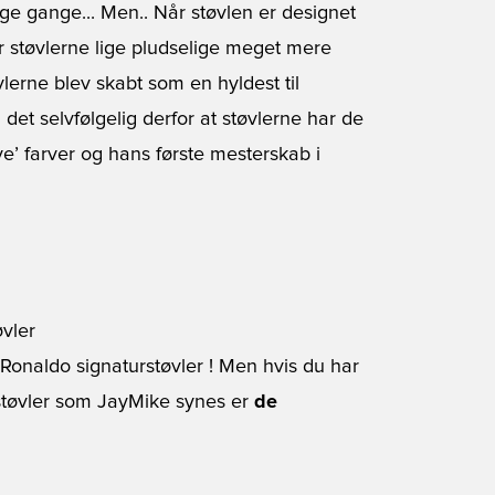
ge gange... Men.. Når støvlen er designet
r støvlerne lige pludselige meget mere
lerne blev skabt som en hyldest til
 det selvfølgelig derfor at støvlerne har de
uve’ farver og hans første mesterskab i
øvler
Ronaldo signaturstøvler ! Men hvis du har
turstøvler som JayMike synes er
de