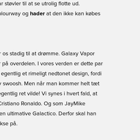
tøvler til at se utrolig flotte ud.
olourway og
hader
at den ikke kan købes
 os stadig til at drømme. Galaxy Vapor
på overdelen. I vores verden er dette par
 egentlig et rimeligt nedtonet design, fordi
ølv swoosh. Men når man kommer helt tæt
entlig ret vilde! Vi synes i hvert fald, at
m Cristiano Ronaldo. Og som JayMike
n ultimative Galactico. Derfor skal han
akse på.