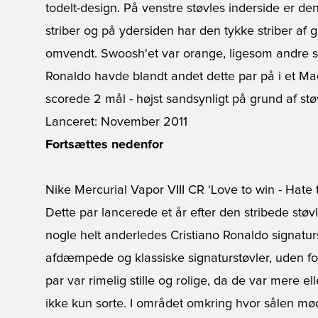
todelt-design. På venstre støvles inderside er d
striber og på ydersiden har den tykke striber af g
omvendt. Swoosh'et var orange, ligesom andre sm
Ronaldo havde blandt andet dette par på i et Mad
scorede 2 mål - højst sandsynligt på grund af støv
Lanceret: November 2011
Fortsættes nedenfor
Nike Mercurial Vapor VIII CR ‘Love to win - Hate t
Dette par lancerede et år efter den stribede støv
nogle helt anderledes Cristiano Ronaldo signatur
afdæmpede og klassiske signaturstøvler, uden fo
par var rimelig stille og rolige, da de var mere el
ikke kun sorte. I området omkring hvor sålen mø