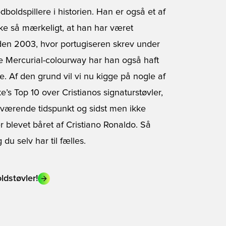
boldspillere i historien. Han er også et af
kke så mærkeligt, at han har været
iden 2003, hvor portugiseren skrev under
te Mercurial-colourway har han også haft
re. Af den grund vil vi nu kigge på nogle af
s Top 10 over Cristianos signaturstøvler,
 nuværende tidspunkt og sidst men ikke
er blevet båret af Cristiano Ronaldo. Så
u selv har til fælles.
ldstøvler!