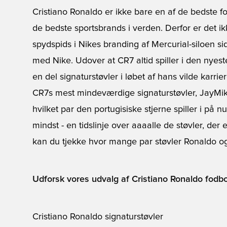
Cristiano Ronaldo
er ikke bare en af de bedste fod
de bedste sportsbrands i verden. Derfor er det i
spydspids i Nikes branding af
Mercurial
-siloen s
med Nike. Udover at CR7 altid spiller i den nyes
en del signaturstøvler i løbet af hans vilde karrie
CR7s mest mindeværdige signaturstøvler, JayMike’
hvilket par den portugisiske stjerne spiller i på
mindst - en tidslinje over aaaalle de støvler, der 
kan du tjekke hvor mange par støvler Ronaldo og d
Udforsk vores udvalg af Cristiano Ronaldo fodbo
Cristiano Ronaldo signaturstøvler