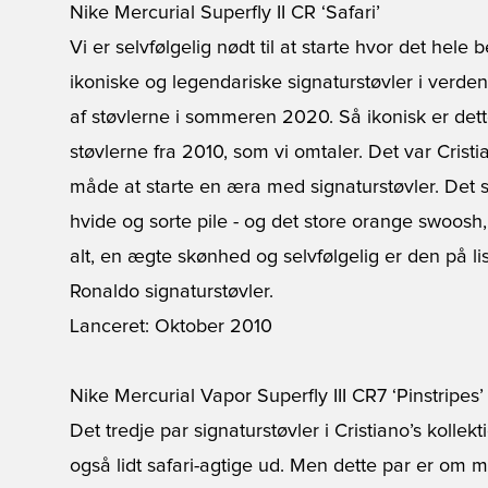
Nike Mercurial Superfly II CR ‘Safari’
Vi er selvfølgelig nødt til at starte hvor det hel
ikoniske og legendariske signaturstøvler i verde
af støvlerne
i sommeren 2020. Så ikonisk er dette 
støvlerne fra 2010, som vi omtaler. Det var Cristi
måde at starte en æra med signaturstøvler. Det so
hvide og sorte pile - og det store orange swoos
alt, en ægte skønhed og selvfølgelig er den på l
Ronaldo signaturstøvler.
Lanceret: Oktober 2010
Nike Mercurial Vapor Superfly III CR7 ‘Pinstripes’
Det tredje par signaturstøvler i Cristiano’s kollek
også lidt safari-agtige ud. Men dette par er om m