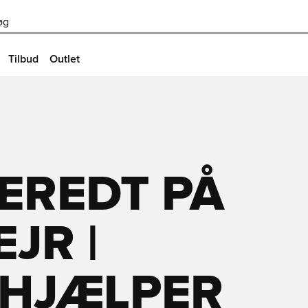
øg
Tilbud
Outlet
EREDT PÅ
JR |
 HJÆLPER