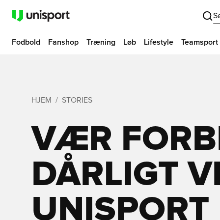
S
Fodbold
Fanshop
Træning
Løb
Lifestyle
Teamsport
HJEM
STORIES
VÆR FORB
DÅRLIGT VE
UNISPORT