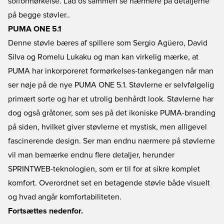
solformørkelse. Lad os sammen se nærmere på detaljerne
på begge støvler..
PUMA ONE 5.1
Denne støvle bæres af spillere som Sergio Agüero, David
Silva og Romelu Lukaku og man kan virkelig mærke, at
PUMA har inkorporeret formørkelses-tankegangen når man
ser nøje på de nye PUMA ONE 5.1. Støvlerne er selvfølgelig
primært sorte og har et utrolig benhårdt look. Støvlerne har
dog også gråtoner, som ses på det ikoniske PUMA-branding
på siden, hvilket giver støvlerne et mystisk, men alligevel
fascinerende design. Ser man endnu nærmere på støvlerne
vil man bemærke endnu flere detaljer, herunder
SPRINTWEB-teknologien, som er til for at sikre komplet
komfort. Overordnet set en betagende støvle både visuelt
og hvad angår komfortabiliteten.
Fortsættes nedenfor.