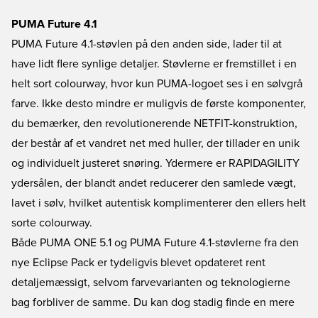
PUMA Future 4.1
PUMA Future 4.1-støvlen på den anden side, lader til at
have lidt flere synlige detaljer. Støvlerne er fremstillet i en
helt sort colourway, hvor kun PUMA-logoet ses i en sølvgrå
farve. Ikke desto mindre er muligvis de første komponenter,
du bemærker, den revolutionerende NETFIT-konstruktion,
der består af et vandret net med huller, der tillader en unik
og individuelt justeret snøring. Ydermere er RAPIDAGILITY
ydersålen, der blandt andet reducerer den samlede vægt,
lavet i sølv, hvilket autentisk komplimenterer den ellers helt
sorte colourway.
Både PUMA ONE 5.1 og PUMA Future 4.1-støvlerne fra den
nye Eclipse Pack er tydeligvis blevet opdateret rent
detaljemæssigt, selvom farvevarianten og teknologierne
bag forbliver de samme. Du kan dog stadig finde en mere