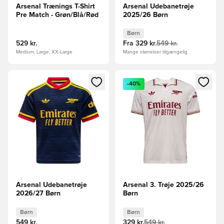
Arsenal Trænings T-Shirt
Arsenal Udebanetrøje
Pre Match - Grøn/Blå/Rød
2025/26 Børn
Børn
529 kr.
Fra
329 kr.
549 kr.
Medium, Large, XX-Large
Mange størrelser tilgængelig
Åbner en Modal til at logge ind eller tilmelde dig som medle
Åbner en Modal til at logge i
-40%
Arsenal Udebanetrøje
Arsenal 3. Trøje 2025/26
2026/27 Børn
Børn
Børn
Børn
549 kr.
329 kr.
549 kr.