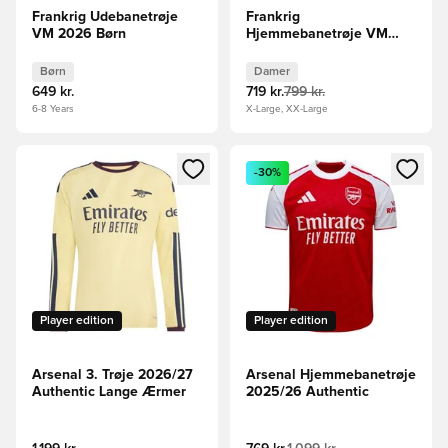
Frankrig Udebanetrøje
Frankrig
VM 2026 Børn
Hjemmebanetrøje VM
2026 Kvinde
Børn
Damer
649 kr.
719 kr.
799 kr.
6-8 Years
X-Large, XX-Large
Åbner en Modal til at logge ind eller tilmelde dig som medle
Åbner en Modal til at logge i
-30%
Player edition
Player edition
Arsenal 3. Trøje 2026/27
Arsenal Hjemmebanetrøje
Authentic Lange Ærmer
2025/26 Authentic