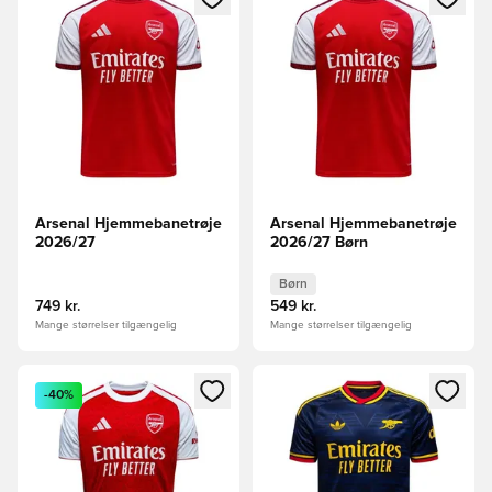
Arsenal Hjemmebanetrøje
Arsenal Hjemmebanetrøje
2026/27
2026/27 Børn
Børn
749 kr.
549 kr.
Mange størrelser tilgængelig
Mange størrelser tilgængelig
Åbner en Modal til at logge ind eller tilmelde dig som medle
Åbner en Modal til at logge i
-40%