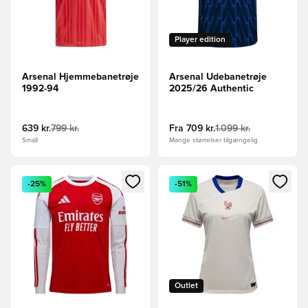
Player edition
Arsenal Hjemmebanetrøje
Arsenal Udebanetrøje
1992-94
2025/26 Authentic
639 kr.
799 kr.
Fra
709 kr.
1.099 kr.
Small
Mange størrelser tilgængelig
Åbner en Modal til at logge ind eller tilmelde dig som medle
Åbner en Modal til at logge i
-25%
-51%
Outlet