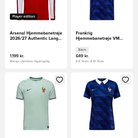
Player edition
Arsenal Hjemmebanetrøje
Frankrig
2026/27 Authentic Lange
Hjemmebanetrøje VM
Ærmer
2026 Børn
Børn
1.199 kr.
649 kr.
Mange størrelser tilgængelig
6-8 Years, 8-10 Years
Åbner en Modal til at logge ind eller tilmelde dig som medle
Åbner en Modal til at logge i