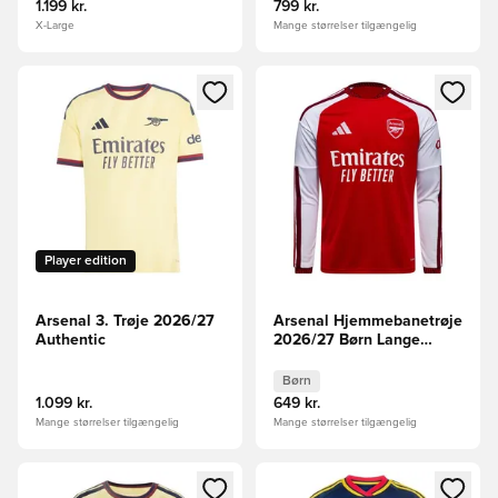
1.199 kr.
799 kr.
X-Large
Mange størrelser tilgængelig
Åbner en Modal til at logge ind eller tilmelde dig som medle
Åbner en Modal til at logge i
Player edition
Arsenal 3. Trøje 2026/27
Arsenal Hjemmebanetrøje
Authentic
2026/27 Børn Lange
Ærmer
Børn
1.099 kr.
649 kr.
Mange størrelser tilgængelig
Mange størrelser tilgængelig
Åbner en Modal til at logge ind eller tilmelde dig som medle
Åbner en Modal til at logge i