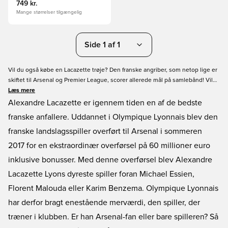
749 kr.
Mange størrelser tilgængelig
Side 1 af 1
Vil du også købe en Lacazette trøje? Den franske angriber, som netop lige er
skiftet til Arsenal og Premier League, scorer allerede mål på samlebånd! Vil
du også vise din støtte til Lacazette, så er der ingen bedre måde at gøre
Læs mere
dette på end, at købe din egen Lacazette fodboldtrøje. Ligegyldigt om du
Alexandre Lacazette er igennem tiden en af de bedste
skal bruge Arsenal trøje, eller det franske landsholdstrøje med Lacazette, så
franske anfallere. Uddannet i Olympique Lyonnais blev den
har vi det hele online.
franske landslagsspiller overført til Arsenal i sommeren
2017 for en ekstraordinær overførsel på 60 millioner euro
inklusive bonusser. Med denne overførsel blev Alexandre
Lacazette Lyons dyreste spiller foran Michael Essien,
Florent Malouda eller Karim Benzema. Olympique Lyonnais
har derfor bragt enestående merværdi, den spiller, der
træner i klubben. Er han Arsenal-fan eller bare spilleren? Så