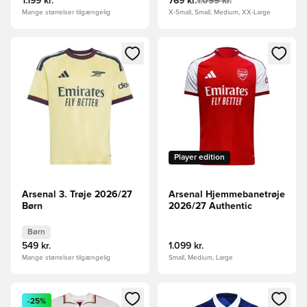
1.199 kr.
769 kr.
1.099 kr.
Mange størrelser tilgængelig
X-Small, Small, Medium, XX-Large
Åbner en Modal til at logge ind eller tilmelde dig som medle
Åbner en Modal til at logge i
Player edition
Arsenal 3. Trøje 2026/27
Arsenal Hjemmebanetrøje
Børn
2026/27 Authentic
Børn
549 kr.
1.099 kr.
Mange størrelser tilgængelig
Small, Medium, Large
Åbner en Modal til at logge ind eller tilmelde dig som medle
Åbner en Modal til at logge i
-25%