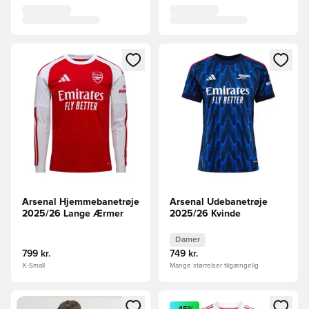
Åbner en Modal til at logge ind eller tilmelde dig som medle
Åbner en Modal til at logge i
Arsenal Hjemmebanetrøje
Arsenal Udebanetrøje
2025/26 Lange Ærmer
2025/26 Kvinde
Damer
799 kr.
749 kr.
X-Small
Mange størrelser tilgængelig
Åbner en Modal til at logge ind eller tilmelde dig som medle
Åbner en Modal til at logge i