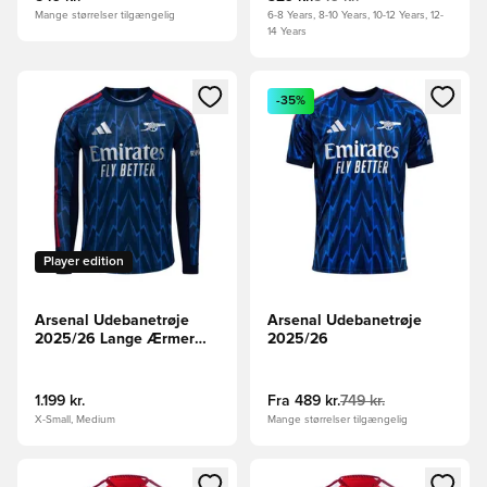
Mange størrelser tilgængelig
6-8 Years, 8-10 Years, 10-12 Years, 12-
14 Years
Åbner en Modal til at logge ind eller tilmelde dig som medle
Åbner en Modal til at logge i
-35%
Player edition
Arsenal Udebanetrøje
Arsenal Udebanetrøje
2025/26 Lange Ærmer
2025/26
Authentic
1.199 kr.
Fra
489 kr.
749 kr.
X-Small, Medium
Mange størrelser tilgængelig
Åbner en Modal til at logge ind eller tilmelde dig som medle
Åbner en Modal til at logge i