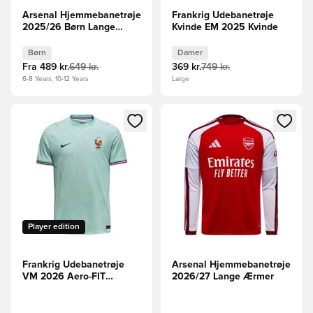
Arsenal Hjemmebanetrøje
Frankrig Udebanetrøje
2025/26 Børn Lange
Kvinde EM 2025 Kvinde
Ærmer
Børn
Damer
Fra
489 kr.
649 kr.
369 kr.
749 kr.
6-8 Years, 10-12 Years
Large
Åbner en Modal til at logge ind eller tilmelde dig som medle
Åbner en Modal til at logge i
Player edition
Frankrig Udebanetrøje
Arsenal Hjemmebanetrøje
VM 2026 Aero-FIT
2026/27 Lange Ærmer
Authentic