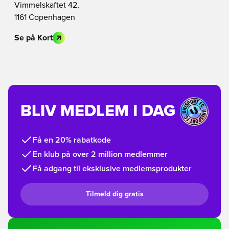
Vimmelskaftet 42,
1161 Copenhagen
Se på Kort
BLIV MEDLEM I DAG
Få en 20% rabatkode
En klub på over 2 million medlemmer
Få adgang til eksklusive medlemsprodukter
Tilmeld dig gratis