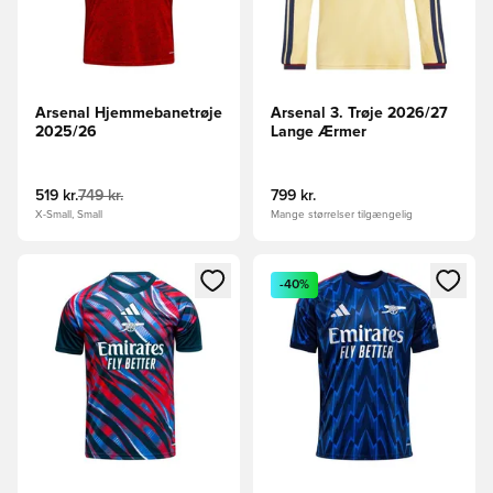
Arsenal Hjemmebanetrøje
Arsenal 3. Trøje 2026/27
2025/26
Lange Ærmer
519 kr.
749 kr.
799 kr.
X-Small, Small
Mange størrelser tilgængelig
Åbner en Modal til at logge ind eller tilmelde dig som medle
Åbner en Modal til at logge i
-40%