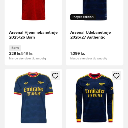
Player edition
Arsenal Hjemmebanetrøje
Arsenal Udebanetrøje
2025/26 Børn
2026/27 Authentic
Børn
329 kr.
549 kr.
1.099 kr.
Mange størrelser tilgængelig
Mange størrelser tilgængelig
Åbner en Modal til at logge ind eller tilmelde dig som medle
Åbner en Modal til at logge i