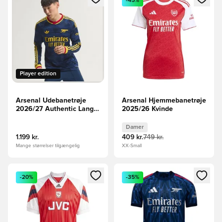
-45%
Player edition
Arsenal Udebanetrøje
Arsenal Hjemmebanetrøje
2026/27 Authentic Lange
2025/26 Kvinde
Ærmer
Damer
1.199 kr.
409 kr.
749 kr.
Mange størrelser tilgængelig
XX-Small
Åbner en Modal til at logge ind eller tilmelde dig som medle
Åbner en Modal til at logge i
-20%
-35%