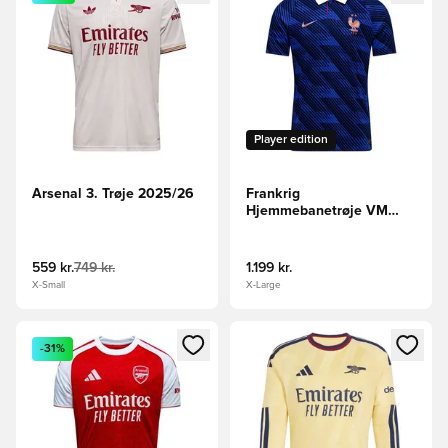
Player edition
Arsenal 3. Trøje 2025/26
Frankrig
Hjemmebanetrøje VM
2026 Aero-FIT Authentic
559 kr.
749 kr.
1.199 kr.
X-Small
X-Large
Åbner en Modal til at logge ind eller tilmelde dig som medle
Åbner en Modal til at logge i
-31%