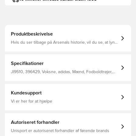
Produktbeskrivelse
Hvis du ser tilbage på Arsenals historie, vil du se, at lynet
har været fast inventar. Denne adidas authentic
FODBOLDTRØJE bringer det ikoniske motiv tilbage med
et brag med sit et moderne helprint i lyseblåt og
marineblåt. Dens præstationsfokuserede konstruktion
Specifikationer
sikrer, at spillere forbliver fuldt opladede på banen. Slank
pasform Rund hals Hovedmateriale: 100% Polyester(100%
JI9510, 396429, Voksne, adidas, Mænd, Fodboldtrøjer,
Genbrugs) Varmetrykt Arsenal-mærke
Kort ærmet, Spillertrøjer, 2025/26, Blå, Udebanesæt
Kundesupport
Vi er her for at hjælpe
Autoriseret forhandler
Unisport er autoriseret forhandler af førende brands