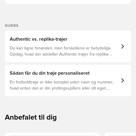
GUIDES
Authentic vs. replika-trøjer
De kan ligne hinanden, men forskellene er betydelige.
Opdag, hvad der adskiller Authentic trøjer fra replika-
trøjer, og hvilken der er den rette for dig.
Sådan får du din trøje personaliseret
En fodboldtrøje er ikke komplet uden navn og nummer,
hvad enten det er din yndlingsspillers eller dit eget.
Sådan gør du:
Anbefalet til dig